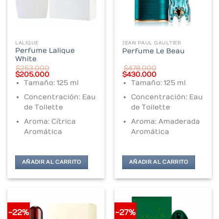
LALIQUE
JEAN PAUL GAULTIER
Perfume Lalique
Perfume Le Beau
White
$
253.000
$
478.000
Original
Current
Original
Current
$
205.000
$
430.000
price
price
price
price
Tamaño: 125 ml
Tamaño: 125 ml
was:
is:
was:
is:
$253.000.
$205.000.
$478.000.
$430.000.
Concentración: Eau
Concentración: Eau
de Toilette
de Toilette
Aroma:
Cítrica
Aroma: Amaderada
Aromática
Aromática
AÑADIR AL CARRITO
AÑADIR AL CARRITO
-22%
-27%