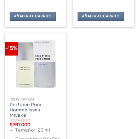
AÑADIR AL CARRITO
AÑADIR AL CARRITO
-15%
ISSEY MIYAKE
Perfume Pour
Homme Issey
Miyake
$
315.000
Original
Current
$
267.000
price
price
Tamaño: 125 ml
was:
is:
$315.000.
$267.000.