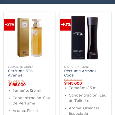
-21%
-10%
ELIZABETH ARDEN
GIORGIO ARMANI
Perfume 5Th
Perfume Armani
Avenue
Code
$
493.000
$
234.000
Original
Current
$
445.000
Original
Current
$
186.000
price
price
Tamaño: 125 ml
price
price
was:
is:
Tamaño: 125 ml
was:
is:
$493.000.
$445.000.
$234.000.
$186.000.
Concentración: Eau
Concentración: Eau
de Toilette
De Perfume
Aroma: Oriental
Aroma: Floral
Especiada