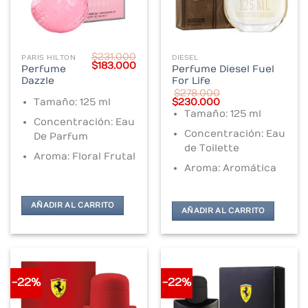
$
231.000
PARIS HILTON
DIESEL
Original
Current
$
183.000
Perfume
Perfume Diesel Fuel
price
price
Dazzle
For Life
was:
is:
$231.000.
$183.000.
$
278.000
Original
Current
Tamaño: 125 ml
$
230.000
price
price
Tamaño: 125 ml
was:
is:
Concentración: Eau
$278.000.
$230.000.
Concentración: Eau
De Parfum
de Toilette
Aroma: Floral Frutal
Aroma: Aromática
AÑADIR AL CARRITO
AÑADIR AL CARRITO
-22%
-22%