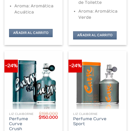
de Toilette
Aroma: Aromática
Aroma: Aromática
Acuática
Verde
AÑADIR AL CARRITO
AÑADIR AL CARRITO
-24%
-24%
$
198.000
LIZ CLAIBORNE
LIZ CLAIBORNE
Original
Current
$
150.000
Perfume
Perfume Curve
price
price
Curve
Sport
was:
is:
$198.000.
$150.000.
Crush