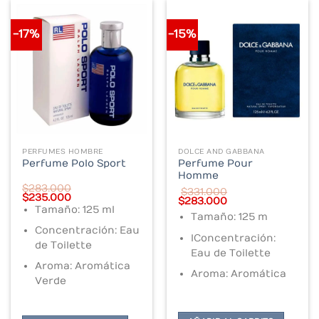
-17%
-15%
PERFUMES HOMBRE
DOLCE AND GABBANA
Perfume Pour
Perfume Polo Sport
Homme
$
283.000
$
331.000
Original
Current
$
235.000
Original
Current
$
283.000
price
price
Tamaño: 125 ml
price
price
was:
is:
Tamaño: 125 m
was:
is:
$283.000.
$235.000.
$331.000.
$283.000.
Concentración: Eau
lConcentración:
de Toilette
Eau de Toilette
Aroma: Aromática
Aroma: Aromática
Verde