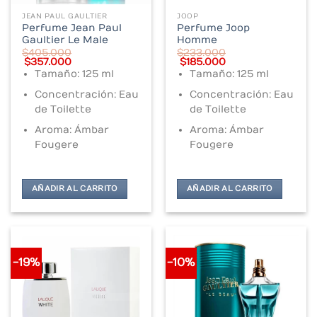
JEAN PAUL GAULTIER
JOOP
Perfume Jean Paul
Perfume Joop
Gaultier Le Male
Homme
$
405.000
$
233.000
Original
Current
Original
Current
$
357.000
$
185.000
price
price
price
price
Tamaño: 125 ml
Tamaño: 125 ml
was:
is:
was:
is:
$405.000.
$357.000.
$233.000.
$185.000.
Concentración: Eau
Concentración: Eau
de Toilette
de Toilette
Aroma: Ámbar
Aroma: Ámbar
Fougere
Fougere
AÑADIR AL CARRITO
AÑADIR AL CARRITO
-19%
-10%