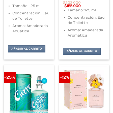
$
203.000
Original
Current
Tamaño: 125 ml
$
155.000
price
price
Tamaño: 125 ml
was:
is:
Concentración: Eau
$203.000.
$155.000.
Concentración: Eau
de Toilette
de Toilette
Aroma: Amaderada
Aroma: Amaderada
Acuática
Aromática
AÑADIR AL CARRITO
AÑADIR AL CARRITO
-25%
-12%