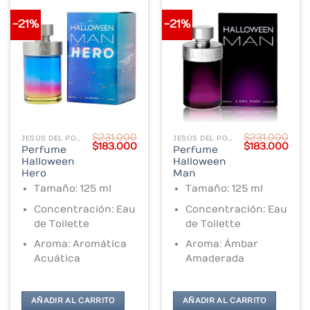
-21%
-21%
$
231.000
$
231.000
JESÚS DEL POZO
JESÚS DEL POZO
Original
Current
Original
Cur
$
183.000
$
183.000
Perfume
Perfume
price
price
price
pric
Halloween
Halloween
was:
is:
was:
is:
$231.000.
$183.000.
$231.000.
$183
Hero
Man
Tamaño: 125 ml
Tamaño: 125 ml
Concentración: Eau
Concentración: Eau
de Toilette
de Toilette
Aroma: Aromática
Aroma: Ámbar
Acuática
Amaderada
AÑADIR AL CARRITO
AÑADIR AL CARRITO