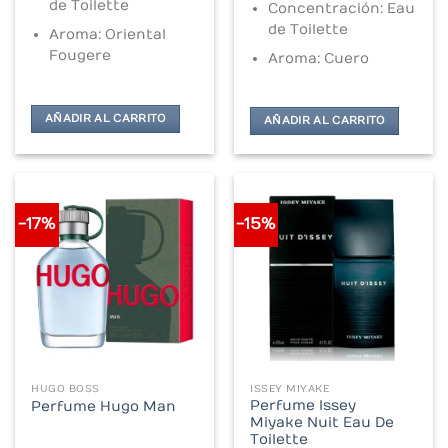
$203.000.
$155.000.
de Toilette
Concentración: Eau
de Toilette
Aroma: Oriental
Fougere
Aroma: Cuero
AÑADIR AL CARRITO
AÑADIR AL CARRITO
-17%
-15%
HUGO BOSS
ISSEY MIYAKE
Perfume Issey
Perfume Hugo Man
Miyake Nuit Eau De
Toilette