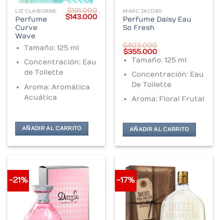
$
191.000
LIZ CLAIBORNE
MARC JACOBS
Original
Current
$
143.000
Perfume
Perfume Daisy Eau
price
price
Curve
So Fresh
was:
is:
$191.000.
$143.000.
Wave
$
403.000
Tamaño: 125 ml
Original
Current
$
355.000
price
price
Tamaño: 125 ml
Concentración: Eau
was:
is:
$403.000.
$355.000.
de Toilette
Concentración: Eau
De Toilette
Aroma: Aromática
Acuática
Aroma: Floral Frutal
AÑADIR AL CARRITO
AÑADIR AL CARRITO
-21%
-17%