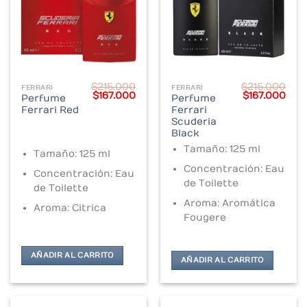
$
215.000
$
215.000
FERRARI
FERRARI
Original
Current
Original
Cur
$
167.000
$
167.000
Perfume
Perfume
price
price
price
pric
Ferrari Red
Ferrari
was:
is:
was:
is:
$215.000.
$167.000.
$215.000.
$167
Scuderia
Black
Tamaño: 125 ml
Tamaño: 125 ml
Concentración: Eau
Concentración: Eau
de Toilette
de Toilette
Aroma: Aromática
Aroma: Citrica
Fougere
AÑADIR AL CARRITO
AÑADIR AL CARRITO