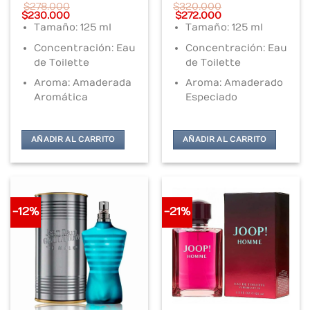
$
278.000
$
320.000
Original
Current
Original
Current
$
230.000
$
272.000
price
price
price
price
Tamaño: 125 ml
Tamaño: 125 ml
was:
is:
was:
is:
$278.000.
$230.000.
$320.000.
$272.000.
Concentración: Eau
Concentración: Eau
de Toilette
de Toilette
Aroma: Amaderada
Aroma: Amaderado
Aromática
Especiado
AÑADIR AL CARRITO
AÑADIR AL CARRITO
-12%
-21%