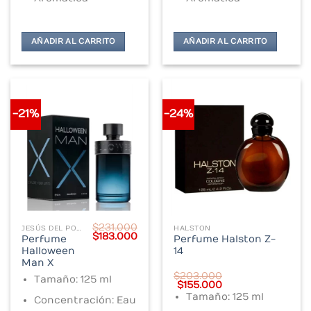
AÑADIR AL CARRITO
AÑADIR AL CARRITO
-21%
-24%
$
231.000
JESÚS DEL POZO
HALSTON
Original
Current
$
183.000
Perfume
Perfume Halston Z-
price
price
Halloween
14
was:
is:
$231.000.
$183.000.
Man X
$
203.000
Tamaño: 125 ml
Original
Current
$
155.000
price
price
Tamaño: 125 ml
Concentración: Eau
was:
is: