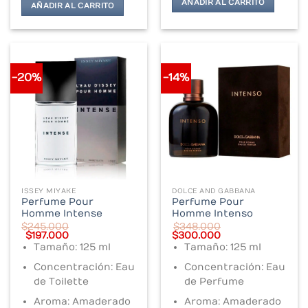
AÑADIR AL CARRITO
AÑADIR AL CARRITO
-20%
-14%
ISSEY MIYAKE
DOLCE AND GABBANA
Perfume Pour
Perfume Pour
Homme Intense
Homme Intenso
$
245.000
$
348.000
Original
Current
Original
Current
$
197.000
$
300.000
price
price
price
price
Tamaño: 125 ml
Tamaño: 125 ml
was:
is:
was:
is:
$245.000.
$197.000.
$348.000.
$300.000.
Concentración: Eau
Concentración: Eau
de Toilette
de Perfume
Aroma: Amaderado
Aroma: Amaderado