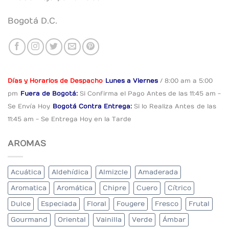
Bogotá D.C.
Días y Horarios de Despacho
Lunes a Viernes
/ 8:00 am a 5:00
pm
Fuera de Bogotá:
Si Confirma el Pago
Antes de las 11:45 am -
Se Envía Hoy
Bogotá Contra Entrega:
Si lo Realiza Antes
de las
11:45 am - Se Entrega Hoy en la Tarde
AROMAS
Acuática
Aldehídica
Almizcle
Amaderada
Aromatica
Aromática
Chipre
Cuero
Cítrico
Dulce
Especiada
Floral
Fougere
Fresco
Frutal
Gourmand
Oriental
Vainilla
Verde
Ámbar