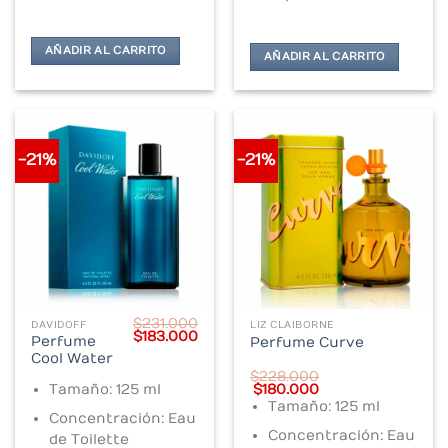
AÑADIR AL CARRITO
AÑADIR AL CARRITO
-21%
-21%
$
231.000
DAVIDOFF
LIZ CLAIBORNE
Original
Current
$
183.000
Perfume
Perfume Curve
price
price
Cool Water
was:
is:
$231.000.
$183.000.
$
228.000
Original
Current
Tamaño: 125 ml
$
180.000
price
price
Tamaño: 125 ml
was:
is:
Concentración: Eau
$228.000.
$180.000.
Concentración: Eau
de Toilette