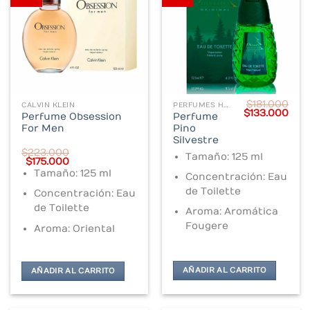
$
181.000
CALVIN KLEIN
PERFUMES HOMBRE
Original
Cur
$
133.000
Perfume Obsession
Perfume
price
pric
For Men
Pino
was:
is:
$181.000.
$133
Silvestre
$
223.000
Tamaño: 125 ml
Original
Current
$
175.000
price
price
Tamaño: 125 ml
Concentración: Eau
was:
is:
$223.000.
$175.000.
de Toilette
Concentración: Eau
de Toilette
Aroma: Aromática
Fougere
Aroma: Oriental
AÑADIR AL CARRITO
AÑADIR AL CARRITO