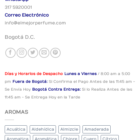
317 5920001
Correo Electrónico
info@elmejorperfume.com
Bogotá D.C.
Días y Horarios de Despacho
Lunes a Viernes
/ 8:00 am a 5:00
pm
Fuera de Bogotá:
Si Confirma el Pago
Antes de las 11:45 am -
Se Envía Hoy
Bogotá Contra Entrega:
Si lo Realiza Antes
de las
11:45 am - Se Entrega Hoy en la Tarde
AROMAS
Acuática
Aldehídica
Almizcle
Amaderada
Aromatica
Aromática
Chipre
Cuero
Cítrico