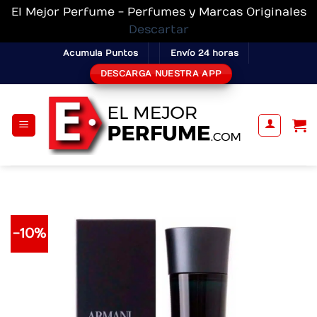
El Mejor Perfume - Perfumes y Marcas Originales
Descartar
Skip
Acumula Puntos
Envío 24 horas
to
DESCARGA NUESTRA APP
content
-10%