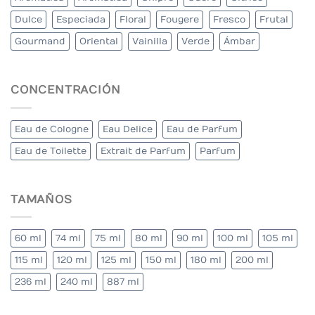
Dulce
Especiada
Floral
Fougere
Fresco
Frutal
Gourmand
Oriental
Vainilla
Verde
Ámbar
CONCENTRACIÓN
Eau de Cologne
Eau Delice
Eau de Parfum
Eau de Toilette
Extrait de Parfum
Parfum
TAMAÑOS
60 ml
74 ml
75 ml
80 ml
90 ml
100 ml
105 ml
115 ml
120 ml
125 ml
150 ml
180 ml
200 ml
236 ml
240 ml
887 ml