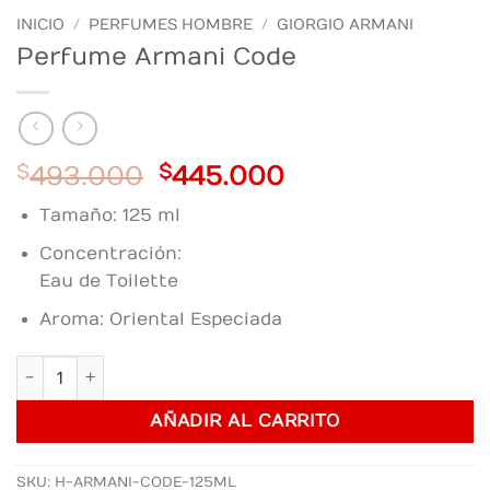
INICIO
/
PERFUMES HOMBRE
/
GIORGIO ARMANI
Perfume Armani Code
Original
Current
$
493.000
$
445.000
price
price
Tamaño: 125 ml
was:
is:
$493.000.
$445.000.
Concentración:
Eau de Toilette
Aroma: Oriental Especiada
Perfume Armani Code cantidad
AÑADIR AL CARRITO
SKU:
H-ARMANI-CODE-125ML