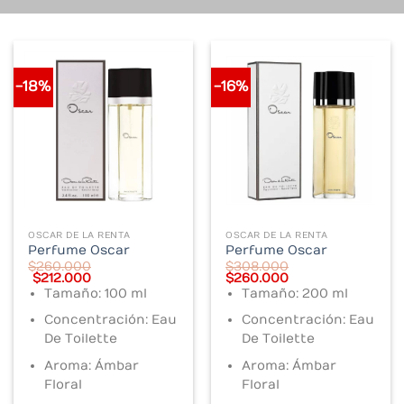
-18%
-16%
OSCAR DE LA RENTA
OSCAR DE LA RENTA
Perfume Oscar
Perfume Oscar
$
260.000
$
308.000
Original
Current
Original
Current
$
212.000
$
260.000
price
price
price
price
Tamaño: 100 ml
Tamaño: 200 ml
was:
is:
was:
is:
$260.000.
$212.000.
$308.000.
$260.000.
Concentración: Eau
Concentración: Eau
De Toilette
De Toilette
Aroma: Ámbar
Aroma: Ámbar
Floral
Floral