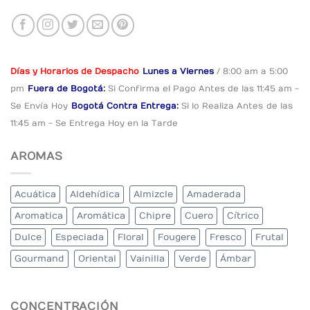
Días y Horarios de Despacho
Lunes a Viernes
/ 8:00 am a 5:00
pm
Fuera de Bogotá:
Si Confirma el Pago
Antes de las 11:45 am -
Se Envía Hoy
Bogotá Contra Entrega:
Si lo Realiza Antes
de las
11:45 am - Se Entrega Hoy en la Tarde
AROMAS
Acuática
Aldehídica
Almizcle
Amaderada
Aromatica
Aromática
Chipre
Cuero
Cítrico
Dulce
Especiada
Floral
Fougere
Fresco
Frutal
Gourmand
Oriental
Vainilla
Verde
Ámbar
CONCENTRACIÓN