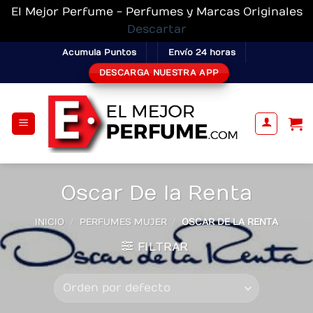
El Mejor Perfume - Perfumes y Marcas Originales
Descartar
Skip
Acumula Puntos
Envío 24 horas
to
DESCARGA NUESTRA APP
content
Oscar De la Renta
INICIO
/
PERFUMES MUJER
/
OSCAR DE LA RENTA
FILTRAR