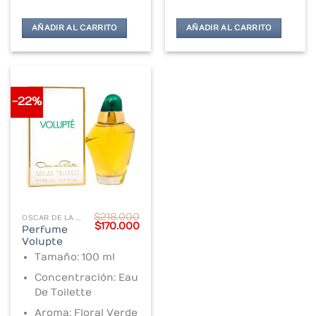
AÑADIR AL CARRITO
AÑADIR AL CARRITO
-22%
$
218.000
OSCAR DE LA RENTA
Original
Current
$
170.000
Perfume
price
price
Volupte
was:
is:
$218.000.
$170.000.
Tamaño: 100 ml
Concentración: Eau
De Toilette
Aroma: Floral Verde