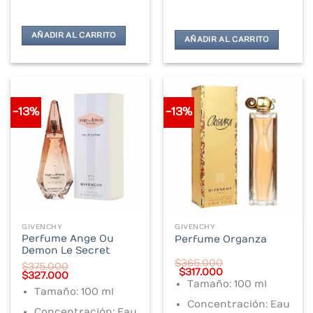
AÑADIR AL CARRITO
AÑADIR AL CARRITO
-13%
-13%
GIVENCHY
GIVENCHY
Perfume Ange Ou
Perfume Organza
Demon Le Secret
$
365.000
$
375.000
Original
Current
$
317.000
Original
Current
$
327.000
price
price
Tamaño: 100 ml
price
price
was:
is:
Tamaño: 100 ml
was:
is:
$365.000.
$317.000.
$375.000.
$327.000.
Concentración: Eau
Concentración: Eau