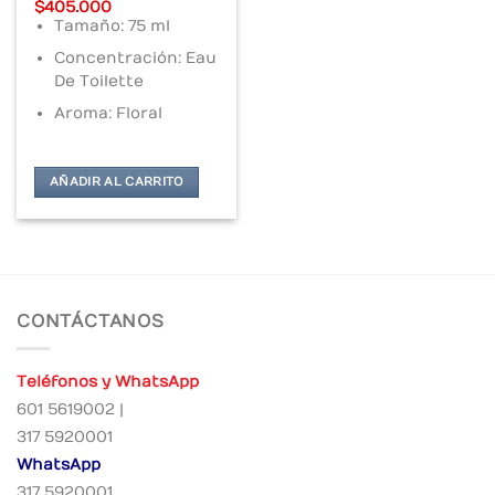
Original
Current
$
405.000
price
price
Tamaño: 75 ml
was:
is:
$453.000.
$405.000.
Concentración: Eau
De Toilette
Aroma: Floral
AÑADIR AL CARRITO
CONTÁCTANOS
Teléfonos y WhatsApp
601 5619002 |
317 5920001
WhatsApp
317 5920001