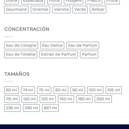
Dulce
Especiada
Floral
Fougere
Fresco
Frutal
Gourmand
Oriental
Vainilla
Verde
Ámbar
CONCENTRACIÓN
Eau de Cologne
Eau Delice
Eau de Parfum
Eau de Toilette
Extrait de Parfum
Parfum
TAMAÑOS
60 ml
74 ml
75 ml
80 ml
90 ml
100 ml
105 ml
115 ml
120 ml
125 ml
150 ml
180 ml
200 ml
236 ml
240 ml
887 ml