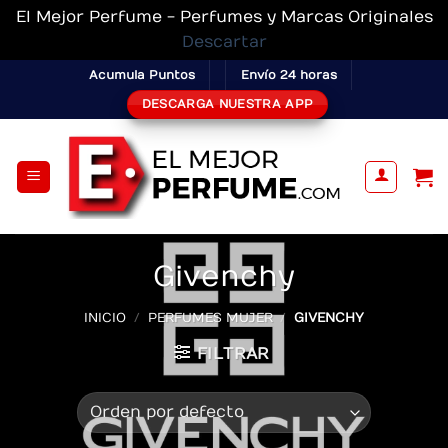
El Mejor Perfume - Perfumes y Marcas Originales
Descartar
Skip
Acumula Puntos
Envío 24 horas
to
DESCARGA NUESTRA APP
content
Givenchy
INICIO
/
PERFUMES MUJER
/
GIVENCHY
FILTRAR