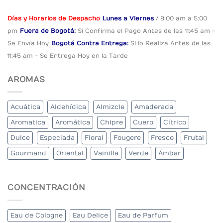
Días y Horarios de Despacho
Lunes a Viernes
/ 8:00 am a 5:00
pm
Fuera de Bogotá:
Si Confirma el Pago
Antes de las 11:45 am -
Se Envía Hoy
Bogotá Contra Entrega:
Si lo Realiza Antes
de las
11:45 am - Se Entrega Hoy en la Tarde
AROMAS
Acuática
Aldehídica
Almizcle
Amaderada
Aromatica
Aromática
Chipre
Cuero
Cítrico
Dulce
Especiada
Floral
Fougere
Fresco
Frutal
Gourmand
Oriental
Vainilla
Verde
Ámbar
CONCENTRACIÓN
Eau de Cologne
Eau Delice
Eau de Parfum