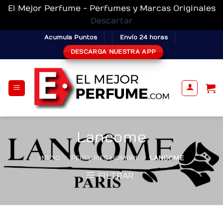
El Mejor Perfume - Perfumes y Marcas Originales
Descartar
Skip
Acumula Puntos
Envío 24 horas
to
DESCARGA NUESTRA APP
content
Lancome
INICIO
/
PERFUMES HOMBRE
/
LANCOME
FILTRAR