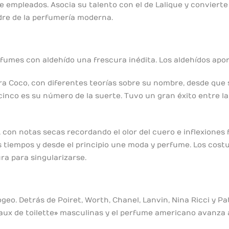
 de empleados. Asocia su talento con el de Lalique y convier
dre de la perfumería moderna.
fumes con aldehído una frescura inédita. Los aldehídos apo
a Coco, con diferentes teorías sobre su nombre, desde que s
 cinco es su número de la suerte. Tuvo un gran éxito entre l
 con notas secas recordando el olor del cuero e inflexiones 
os tiempos y desde el principio une moda y perfume. Los cos
ra para singularizarse.
geo. Detrás de Poiret, Worth, Chanel, Lanvin, Nina Ricci y P
aux de toilette» masculinas y el perfume americano avanza 