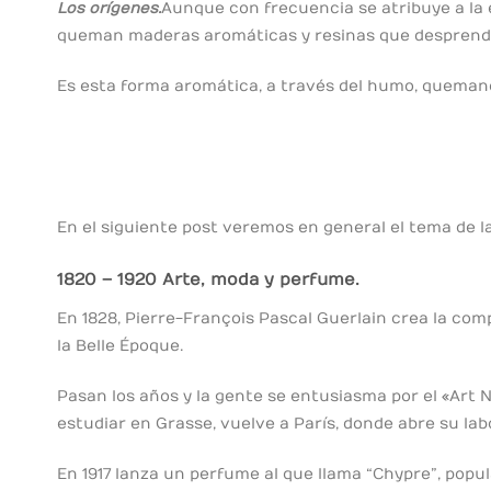
Los orígenes.
Aunque con frecuencia se atribuye a la 
queman maderas aromáticas y resinas que desprende
Es esta forma aromática, a través del humo, queman
En el siguiente post veremos en general el tema de l
1820 – 1920 Arte, moda y perfume.
En 1828, Pierre-François Pascal Guerlain crea la co
la Belle Époque.
Pasan los años y la gente se entusiasma por el «Art 
estudiar en Grasse, vuelve a París, donde abre su la
En 1917 lanza un perfume al que llama “Chypre”, popula