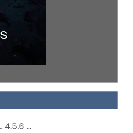
es
… 4,5,6 …