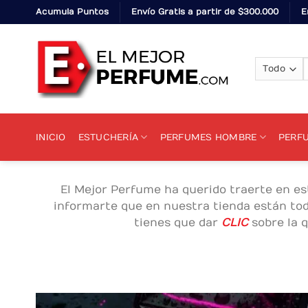
Skip
Acumula Puntos
Envío Gratis a partir de $300.000
E
to
content
p
INICIO
ESTUCHERÍA
PERFUMES HOMBRE
PERF
El Mejor Perfume ha querido traerte en e
informarte que en nuestra tienda están toda
tienes que dar
CLIC
sobre la q