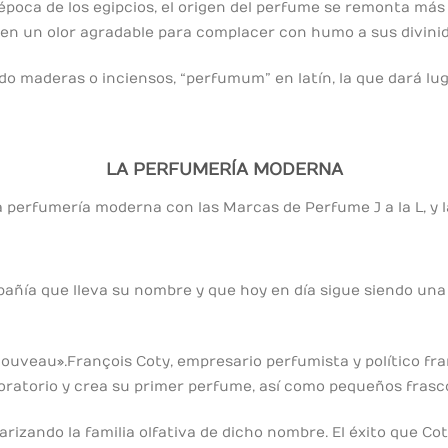
época de los egipcios, el origen del perfume se remonta más
n un olor agradable para complacer con humo a sus divini
do maderas o inciensos,
“perfumum” en latín, la que dará lu
LA PERFUMERÍA MODERNA
a perfumería moderna con las Marcas de Perfume J a la L, y
mpañía que lleva su nombre y que hoy en día sigue siendo u
Nouveau». François Coty, empresario perfumista y político fr
boratorio y crea su primer perfume, así como pequeños fras
rizando la familia olfativa de dicho nombre. El éxito que Cot