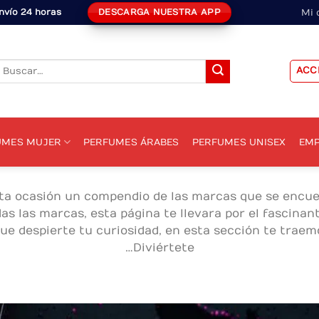
DESCARGA NUESTRA APP
nvío 24 horas
Mi 
Buscar
ACC
or:
UMES MUJER
PERFUMES ÁRABES
PERFUMES UNISEX
EMP
sta ocasión un compendio de las marcas que se encue
s las marcas, esta página te llevara por el fascinan
ue despierte tu curiosidad, en esta sección te trae
…Diviértete