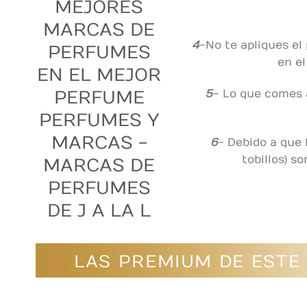
4
– No te apliques el
en el
5
– Lo que comes a
6
– Debido a que l
tobillos) s
LAS
PREMIUM
DE ESTE