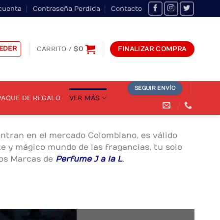
cuenta
Contraseña Perdida
Contacto
EDER
CARRITO /
$
0
FINALIZAR COMPRA
SEGUIR ENVÍO
AQUE DE REGALO
VER MÁS
ntran en el mercado Colombiano, es válido
te y mágico mundo de las fragancias, tu solo
mos Marcas de
Perfume J a la L
.