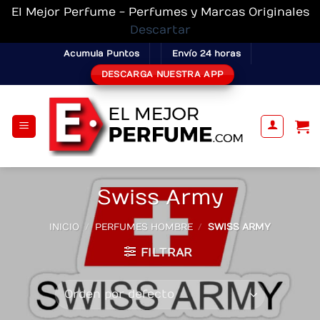
El Mejor Perfume - Perfumes y Marcas Originales
Descartar
Skip
Acumula Puntos
Envío 24 horas
to
DESCARGA NUESTRA APP
content
Swiss Army
INICIO
/
PERFUMES HOMBRE
/
SWISS ARMY
FILTRAR