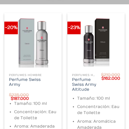
-20%
-23%
$
210.000
PERFUMES HOMBRE
PERFUMES HOMBRE
Original
Cur
$
162.000
Perfume Swiss
Perfume
price
pric
Army
Swiss Army
was:
is:
$210.000.
$162
Altitude
$
235.000
Original
Current
Tamaño: 100 ml
$
187.000
price
price
Tamaño: 100 ml
was:
is:
Concentración: Eau
$235.000.
$187.000.
Concentración: Eau
de Toilette
de Toilette
Aroma: Aromática
Aroma: Amaderada
Amaderada