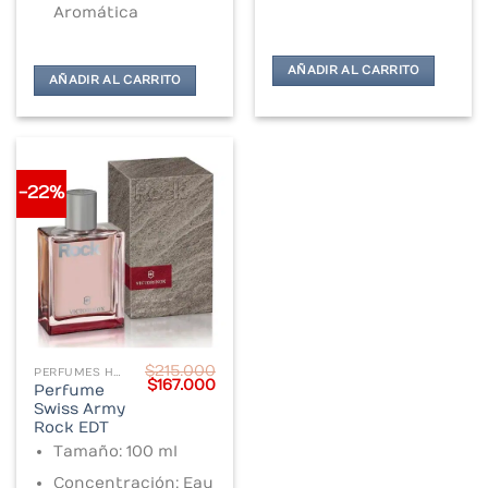
Aromática
AÑADIR AL CARRITO
AÑADIR AL CARRITO
-22%
$
215.000
PERFUMES HOMBRE
Original
Current
$
167.000
Perfume
price
price
Swiss Army
was:
is:
$215.000.
$167.000.
Rock EDT
Tamaño: 100 ml
Concentración: Eau