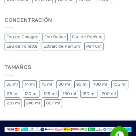
CONCENTRACIÓN
Eau de Cologne
Eau Delice
Eau de Parfum
Eau de Toilette
Extrait de Parfum
Parfum
TAMAÑOS
60 ml
74 ml
75 ml
80 ml
90 ml
100 ml
105 ml
115 ml
120 ml
125 ml
150 ml
180 ml
200 ml
236 ml
240 ml
887 ml