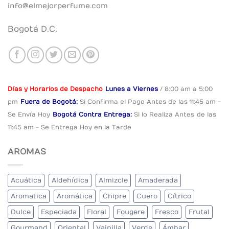
info@elmejorperfume.com
Bogotá D.C.
Días y Horarios de Despacho
Lunes a Viernes
/ 8:00 am a 5:00
pm
Fuera de Bogotá:
Si Confirma el Pago
Antes de las 11:45 am -
Se Envía Hoy
Bogotá Contra Entrega:
Si lo Realiza Antes
de las
11:45 am - Se Entrega Hoy en la Tarde
AROMAS
Acuática
Aldehídica
Almizcle
Amaderada
Aromatica
Aromática
Chipre
Cuero
Cítrico
Dulce
Especiada
Floral
Fougere
Fresco
Frutal
Gourmand
Oriental
Vainilla
Verde
Ámbar