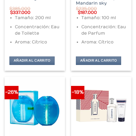
Mandarin sky
$
385.000
$
235.000
Original
Current
Original
Current
$
337.000
$
187.000
price
price
price
price
Tamaño: 200 ml
Tamaño: 100 ml
was:
is:
was:
is:
$385.000.
$337.000.
$235.000.
$187.000.
Concentración: Eau
Concentración: Eau
de Toilette
de Parfum
Aroma: Cítrico
Aroma: Cítrico
AÑADIR AL CARRITO
AÑADIR AL CARRITO
-26%
-18%