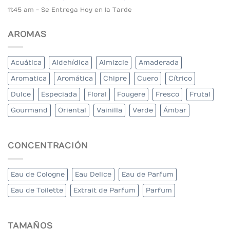
11:45 am - Se Entrega Hoy en la Tarde
AROMAS
Acuática
Aldehídica
Almizcle
Amaderada
Aromatica
Aromática
Chipre
Cuero
Cítrico
Dulce
Especiada
Floral
Fougere
Fresco
Frutal
Gourmand
Oriental
Vainilla
Verde
Ámbar
CONCENTRACIÓN
Eau de Cologne
Eau Delice
Eau de Parfum
Eau de Toilette
Extrait de Parfum
Parfum
TAMAÑOS