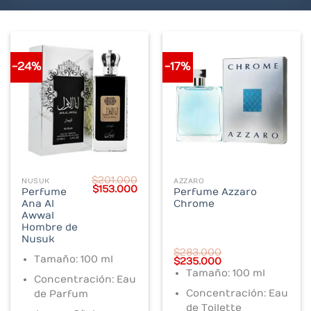
-24%
-17%
$
201.000
NUSUK
AZZARO
Original
Current
$
153.000
Perfume
Perfume Azzaro
price
price
Ana Al
Chrome
was:
is:
$201.000.
$153.000.
Awwal
Hombre de
Nusuk
$
283.000
Tamaño: 100 ml
Original
Current
$
235.000
price
price
Tamaño: 100 ml
was:
is:
Concentración: Eau
$283.000.
$235.000.
Concentración: Eau
de Parfum
de Toilette