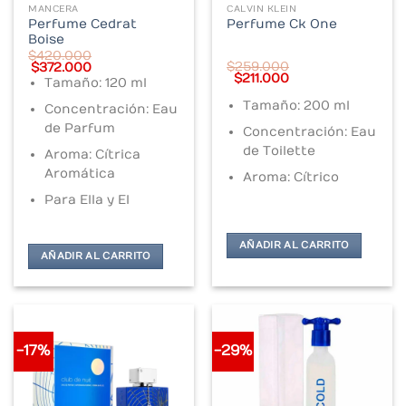
MANCERA
CALVIN KLEIN
Perfume Cedrat
Perfume Ck One
Boise
$
420.000
Original
Current
$
259.000
$
372.000
Original
Current
price
price
$
211.000
Tamaño: 120 ml
price
price
was:
is:
was:
is:
$420.000.
$372.000.
Tamaño: 200 ml
Concentración: Eau
$259.000.
$211.000.
de Parfum
Concentración: Eau
de Toilette
Aroma: Cítrica
Aromática
Aroma: Cítrico
Para Ella y El
AÑADIR AL CARRITO
AÑADIR AL CARRITO
-17%
-29%