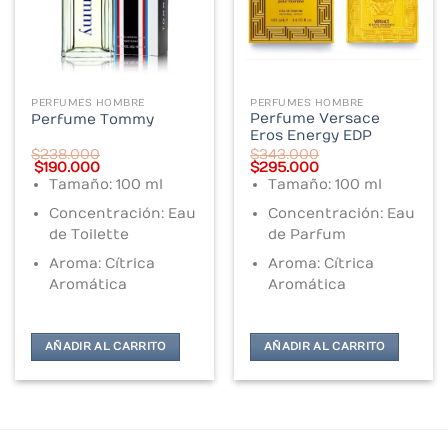
PERFUMES HOMBRE
PERFUMES HOMBRE
Perfume Versace
Perfume Tommy
Eros Energy EDP
$
238.000
$
343.000
Original
Current
Original
Current
$
190.000
$
295.000
price
price
price
price
Tamaño: 100 ml
Tamaño: 100 ml
was:
is:
was:
is:
$238.000.
$190.000.
$343.000.
$295.000.
Concentración: Eau
Concentración: Eau
de Toilette
de Parfum
Aroma: Cítrica
Aroma: Cítrica
Aromática
Aromática
AÑADIR AL CARRITO
AÑADIR AL CARRITO