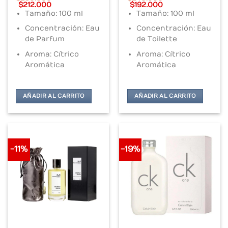
Original
Current
Original
Current
$
212.000
$
192.000
price
price
price
price
Tamaño: 100 ml
Tamaño: 100 ml
was:
is:
was:
is:
$260.000.
$212.000.
$240.000.
$192.000.
Concentración: Eau
Concentración: Eau
de Parfum
de Toilette
Aroma: Cítrico
Aroma: Cítrico
Aromática
Aromática
AÑADIR AL CARRITO
AÑADIR AL CARRITO
-11%
-19%