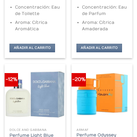
was:
is:
was:
is:
$253.000.
$205.000.
$320.000.
$272.000.
Concentración: Eau
Concentración: Eau
de Toilette
de Parfum
Aroma:
Cítrica
Aroma: Cítrica
Aromática
Amaderada
AÑADIR AL CARRITO
AÑADIR AL CARRITO
-12%
-20%
DOLCE AND GABBANA
ARMAF
Perfume Odyssey
Perfume Light Blue