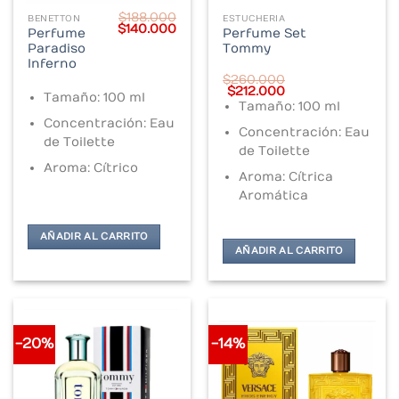
$
188.000
BENETTON
ESTUCHERIA
Original
Current
$
140.000
Perfume
Perfume Set
price
price
Paradiso
Tommy
was:
is:
$188.000.
$140.000.
Inferno
$
260.000
Original
Current
$
212.000
Tamaño: 100 ml
price
price
Tamaño: 100 ml
was:
is:
Concentración: Eau
$260.000.
$212.000.
Concentración: Eau
de Toilette
de Toilette
Aroma: Cítrico
Aroma: Cítrica
Aromática
AÑADIR AL CARRITO
AÑADIR AL CARRITO
-20%
-14%