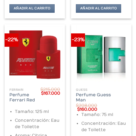
AÑADIR AL CARRITO
AÑADIR AL CARRITO
-22%
-23%
$
215.000
FERRARI
GUESS
Original
Current
$
167.000
Perfume
Perfume Guess
price
price
Ferrari Red
Man
was:
is:
$215.000.
$167.000.
$
208.000
Original
Current
$
160.000
Tamaño: 125 ml
price
price
Tamaño: 75 ml
was:
is:
Concentración: Eau
$208.000.
$160.000.
Concentración: Eau
de Toilette
de Toilette
Aroma: Citrica