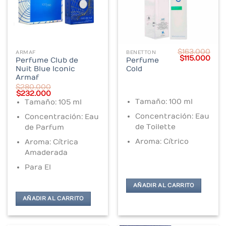
$
163.000
ARMAF
BENETTON
Original
Cur
$
115.000
Perfume Club de
Perfume
price
pric
Nuit Blue Iconic
Cold
was:
is:
$163.000.
$115
Armaf
$
280.000
Original
Current
$
232.000
price
price
Tamaño: 100 ml
Tamaño: 105 ml
was:
is:
$280.000.
$232.000.
Concentración: Eau
Concentración: Eau
de Toilette
de Parfum
Aroma: Cítrico
Aroma: Cítrica
Amaderada
Para El
AÑADIR AL CARRITO
AÑADIR AL CARRITO