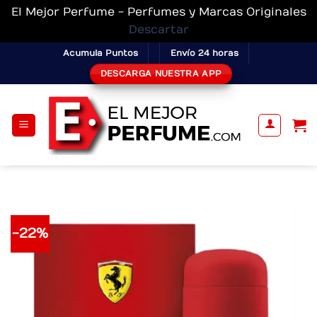
El Mejor Perfume - Perfumes y Marcas Originales
Descartar
Skip
Acumula Puntos
Envío 24 horas
to
DESCARGA NUESTRA APP
content
-22%