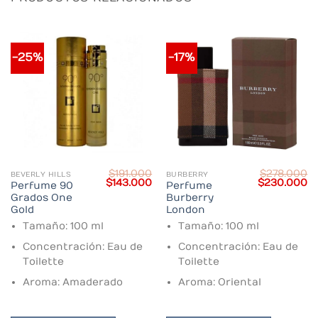
-25%
-17%
$
191.000
$
278.000
BEVERLY HILLS
BURBERRY
Current
Original
Current
Original
C
$
143.000
$
230.000
Perfume 90
Perfume
price
price
price
price
pr
Grados One
Burberry
s:
was:
is:
was:
is:
$162.000.
$191.000.
$143.000.
$278.000.
$
Gold
London
Tamaño: 100 ml
Tamaño: 100 ml
Concentración: Eau de
Concentración: Eau de
Toilette
Toilette
Aroma: Amaderado
Aroma: Oriental