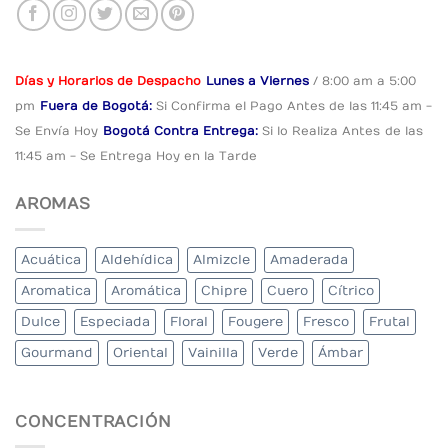
Días y Horarios de Despacho
Lunes a Viernes
/ 8:00 am a 5:00
pm
Fuera de Bogotá:
Si Confirma el Pago
Antes de las 11:45 am -
Se Envía Hoy
Bogotá Contra Entrega:
Si lo Realiza Antes
de las
11:45 am - Se Entrega Hoy en la Tarde
AROMAS
Acuática
Aldehídica
Almizcle
Amaderada
Aromatica
Aromática
Chipre
Cuero
Cítrico
Dulce
Especiada
Floral
Fougere
Fresco
Frutal
Gourmand
Oriental
Vainilla
Verde
Ámbar
CONCENTRACIÓN