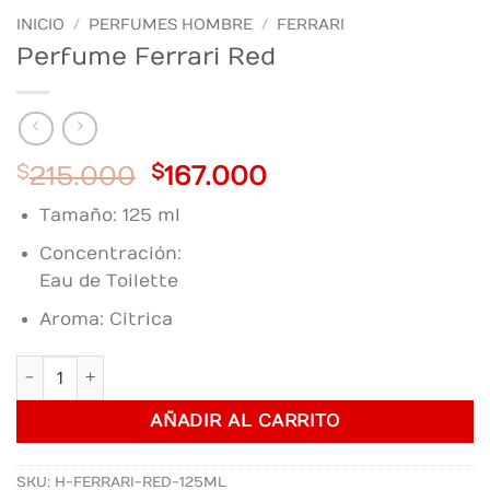
INICIO
/
PERFUMES HOMBRE
/
FERRARI
Perfume Ferrari Red
Original
Current
$
215.000
$
167.000
price
price
Tamaño: 125 ml
was:
is:
$215.000.
$167.000.
Concentración:
Eau de Toilette
Aroma: Citrica
Perfume Ferrari Red cantidad
AÑADIR AL CARRITO
SKU:
H-FERRARI-RED-125ML