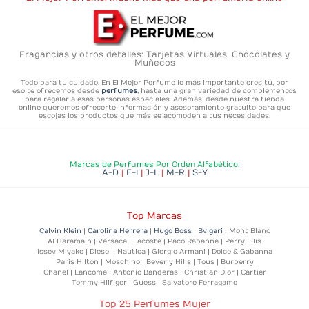
Fragancias y otros detalles: Tarjetas Virtuales, Chocolates y
Muñecos
Todo para tu cuidado. En El Mejor Perfume lo más importante eres tú,
por
eso te ofrecemos desde
perfumes
, hasta una gran variedad de complementos
para regalar a esas personas especiales. Además, desde nuestra tienda
online queremos ofrecerte información y asesoramiento gratuito para que
escojas los productos que más se acomoden a tus necesidades.
Marcas de Perfumes Por Orden Alfabético:
A-D
|
E-I
|
J-L
|
M-R
|
S-Y
Top Marcas
Calvin Klein
|
Carolina Herrera
|
Hugo Boss
|
Bvlgari
| Mont Blanc
Al Haramain | Versace | Lacoste | Paco Rabanne | Perry Ellis
Issey Miyake | Diesel | Nautica | Giorgio Armani | Dolce & Gabanna
Paris Hilton | Moschino | Beverly Hills | Tous | Burberry
Chanel | Lancome | Antonio Banderas | Christian Dior | Cartier
Tommy Hilfiger | Guess | Salvatore Ferragamo
Top 25 Perfumes Mujer