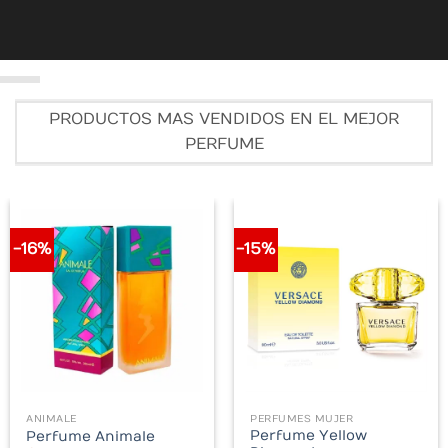
PRODUCTOS MAS VENDIDOS EN EL MEJOR
PERFUME
-16%
-15%
ANIMALE
PERFUMES MUJER
rent
Perfume Yellow
Perfume Animale
ce