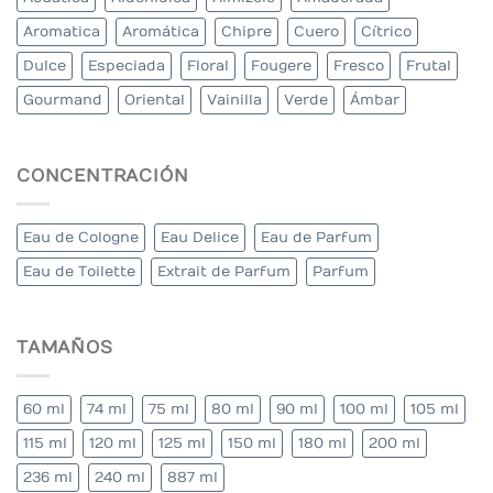
Aromatica
Aromática
Chipre
Cuero
Cítrico
Dulce
Especiada
Floral
Fougere
Fresco
Frutal
Gourmand
Oriental
Vainilla
Verde
Ámbar
CONCENTRACIÓN
Eau de Cologne
Eau Delice
Eau de Parfum
Eau de Toilette
Extrait de Parfum
Parfum
TAMAÑOS
60 ml
74 ml
75 ml
80 ml
90 ml
100 ml
105 ml
115 ml
120 ml
125 ml
150 ml
180 ml
200 ml
236 ml
240 ml
887 ml