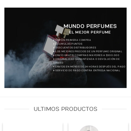
MUNDO PERFUMES
EL MEJOR PERFUME
♦ CUPÓN PRIMERA COMPRA
♦ ACUMULAS PUNTOS
♦ DESCUENTOS DISTRIBUIDORES
♦ LOS MEJORES PRECIOS DE UN PERFUME ORIGINAL
♦ ENVÍO GRATIS COMPRAS MAYORES A $300.000
♦ ORIGINALIDAD GARANTIZADA O DEVOLUCIÓN DE
DINERO
♦ ENVÍOS EN MENOS DE 24 HORAS DESPUÉS DEL PAGO
♦ SERVICIO DE PAGO CONTRA ENTREGA NACIONAL
ULTIMOS PRODUCTOS