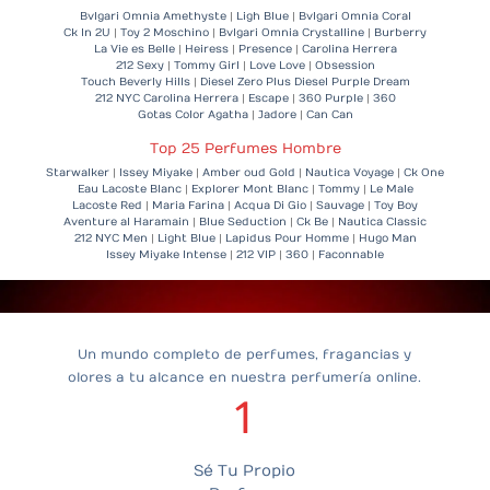
Bvlgari Omnia Amethyste
|
Ligh Blue
|
Bvlgari Omnia Coral
Ck In 2U
|
Toy 2 Moschino
|
Bvlgari Omnia Crystalline
|
Burberry
La Vie es Belle
|
Heiress
|
Presence
|
Carolina Herrera
212 Sexy
|
Tommy Girl
|
Love Love
|
Obsession
Touch Beverly Hills
|
Diesel Zero Plus
Diesel Purple Dream
212 NYC Carolina Herrera
|
Escape
|
360 Purple
|
360
Gotas Color Agatha
|
Jadore
|
Can Can
Top 25 Perfumes Hombre
Starwalker
|
Issey Miyake
|
Amber oud Gold
|
Nautica Voyage
|
Ck One
Eau Lacoste Blanc
|
Explorer Mont Blanc
|
Tommy
|
Le Male
Lacoste Red
|
Maria Farina
|
Acqua Di Gio
|
Sauvage
|
Toy Boy
Aventure al Haramain
|
Blue Seduction
|
Ck Be
|
Nautica Classic
212 NYC Men
|
Light Blue
|
Lapidus Pour Homme
|
Hugo Man
Issey Miyake Intense
|
212 VIP
|
360
|
Faconnable
Un mundo completo de perfumes, fragancias y
olores a tu alcance en nuestra perfumería online.
1
Sé Tu Propio