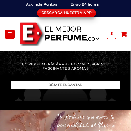
Skip
Acumula Puntos
Envío 24 horas
to
DESCARGA NUESTRA APP
content
LA PERFUMERÍA ÁRABE ENCANTA POR SUS
FASCINANTES AROMAS
DÉJATE ENCANTAR
Un perfume que evoca la
personalidad, sé libre y