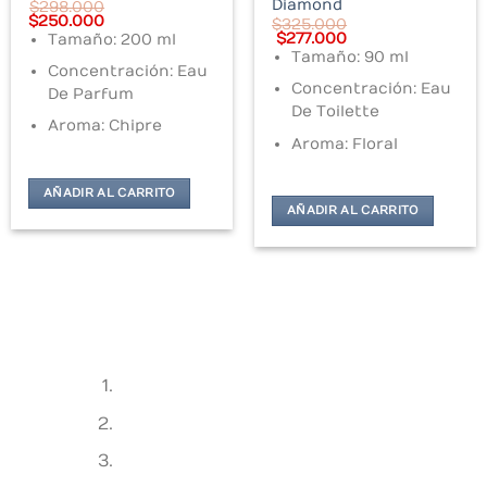
Diamond
$
298.000
Original
Current
$
250.000
7.000.
$
325.000
price
price
Original
Current
$
277.000
Tamaño: 200 ml
was:
is:
price
price
Tamaño: 90 ml
$298.000.
$250.000.
was:
is:
Concentración: Eau
$325.000.
$277.000.
Concentración: Eau
De Parfum
De Toilette
Aroma: Chipre
Aroma: Floral
AÑADIR AL CARRITO
AÑADIR AL CARRITO