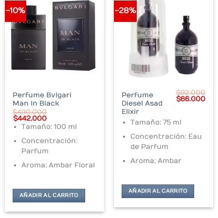
-10%
-28%
$
92.000
Perfume Bvlgari
Perfume
Original
Cur
$
66.000
Man In Black
Diesel Asad
price
pri
was:
is:
Elixir
$
490.000
$92.000.
$66
Original
Current
$
442.000
Tamaño: 75 ml
price
price
Tamaño: 100 ml
was:
is:
Concentración: Eau
$490.000.
$442.000.
Concentración:
de Parfum
Parfum
Aroma: Ambar
Aroma: Ambar Floral
AÑADIR AL CARRITO
AÑADIR AL CARRITO