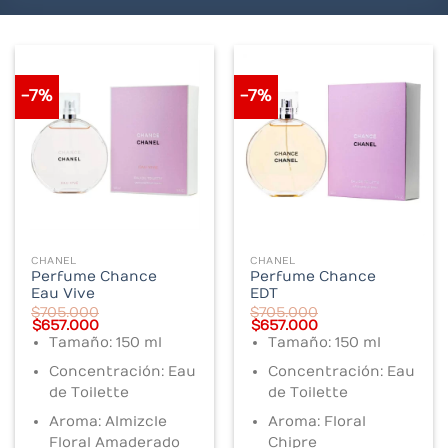
-7%
-7%
CHANEL
CHANEL
Perfume Chance
Perfume Chance
Eau Vive
EDT
$
705.000
$
705.000
Original
Current
Original
Current
$
657.000
$
657.000
price
price
price
price
Tamaño: 150 ml
Tamaño: 150 ml
was:
is:
was:
is:
$705.000.
$657.000.
$705.000.
$657.000.
Concentración: Eau
Concentración: Eau
de Toilette
de Toilette
Aroma: Almizcle
Aroma: Floral
Floral Amaderado
Chipre