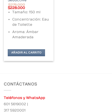
Seductive
$
276.000
Original
Current
$
228.000
price
price
Tamaño: 150 ml
was:
is:
$276.000.
$228.000.
Concentración: Eau
de Toilette
Aroma: Ámbar
Amaderada
AÑADIR AL CARRITO
CONTÁCTANOS
Teléfonos y WhatsApp
601 5619002 |
317 5920001