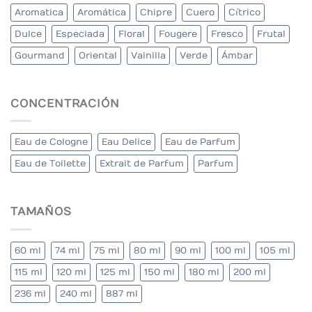
Aromatica
Aromática
Chipre
Cuero
Cítrico
Dulce
Especiada
Floral
Fougere
Fresco
Frutal
Gourmand
Oriental
Vainilla
Verde
Ámbar
CONCENTRACIÓN
Eau de Cologne
Eau Delice
Eau de Parfum
Eau de Toilette
Extrait de Parfum
Parfum
TAMAÑOS
60 ml
74 ml
75 ml
80 ml
90 ml
100 ml
105 ml
115 ml
120 ml
125 ml
150 ml
180 ml
200 ml
236 ml
240 ml
887 ml