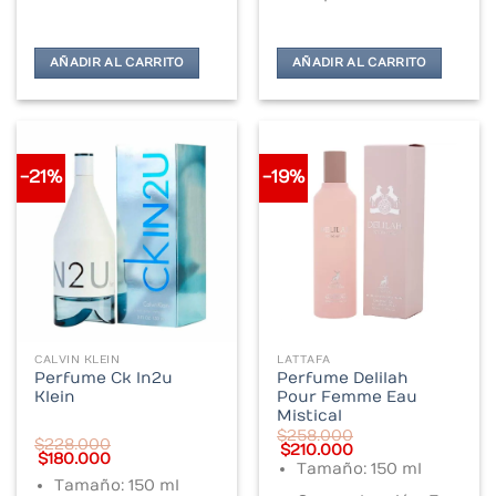
AÑADIR AL CARRITO
AÑADIR AL CARRITO
-21%
-19%
CALVIN KLEIN
LATTAFA
Perfume Ck In2u
Perfume Delilah
Klein
Pour Femme Eau
Mistical
$
258.000
$
228.000
Original
Current
$
210.000
Original
Current
$
180.000
price
price
Tamaño: 150 ml
price
price
was:
is:
Tamaño: 150 ml
was:
is:
$258.000.
$210.000.