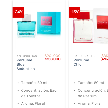
-24%
-15%
$
201.000
$
31
ANTONIO BANDERAS
CAROLINA HERRERA
Original
Current
Orig
$
153.000
$
26
Perfume
Perfume
price
price
pric
Blue
Chic
was:
is:
was
Seduction
$201.000.
$153.000.
$312
Tamaño: 80 ml
Tamaño: 80 ml
Concentración: Eau
Concentración: 
de Toilette
de Parfum
Aroma: Floral
Aroma: Floral