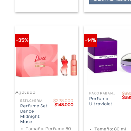
AÑADIR AL CARRIT
-35%
-14%
Agotado
$
33
PACO RABANNE
Orig
$
28
Perfume
$
228.000
pric
ESTUCHERIA
Ultraviolet
Original
Current
$
148.000
was
Perfume Set
price
price
$33
Dance
was:
is:
Midnight
$228.000.
$148.000.
Muse
Tamaño: Perfume 80
Tamaño: 80 ml