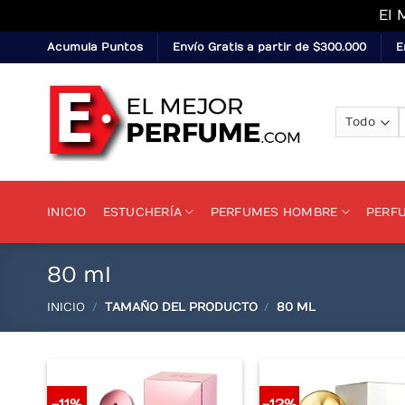
El 
Skip
Acumula Puntos
Envío Gratis a partir de $300.000
E
to
content
p
INICIO
ESTUCHERÍA
PERFUMES HOMBRE
PERF
80 ml
INICIO
/
TAMAÑO DEL PRODUCTO
/
80 ML