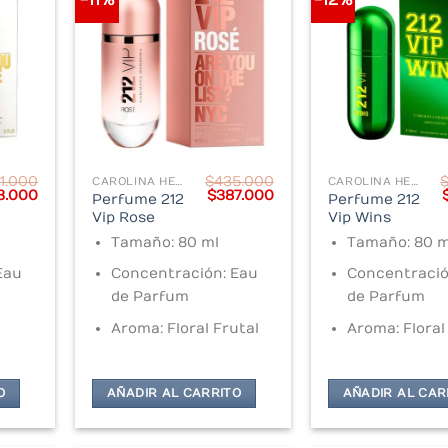
-11%
-12%
1.000
$
435.000
CAROLINA HERRERA
CAROLINA HERRERA
inal
Current
Original
Current
3.000
$
387.000
Perfume 212
Perfume 212
e
price
price
price
Vip Rose
Vip Wins
:
is:
was:
is:
.000.
$343.000.
$435.000.
$387.000.
Tamaño: 80 ml
Tamaño: 80 m
Eau
Concentración: Eau
Concentració
de Parfum
de Parfum
Aroma: Floral Frutal
Aroma: Floral
O
AÑADIR AL CARRITO
AÑADIR AL CAR