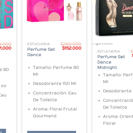
Agotado
9.000
$
260.000
ESTUCHERIA
ginal
Current
Original
Current
71.000
$
152.000
Perfume Set
ice
price
price
price
ESTUCHERIA
Dance
s:
is:
was:
is:
Perfume Set
19.000.
$171.000.
$260.000.
$152.000.
Dance
Tamaño: Perfume 80
Midnight
e 80
Ml
Tamaño: Per
Ml
Desodorante 150 Ml
 ml
Desodorante 
Concentración: Eau
Eau
De Toilette
Concentració
De Toilette
Aroma: Floral Frutal
Gourmand
Aroma: Orien
Floral