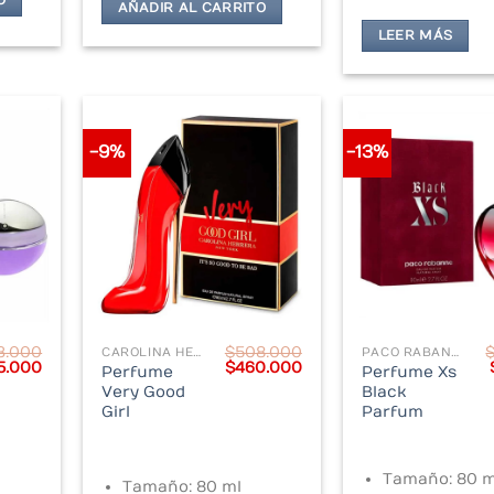
O
AÑADIR AL CARRITO
LEER MÁS
-9%
-13%
3.000
$
508.000
CAROLINA HERRERA
PACO RABANNE
inal
Current
Original
Current
5.000
$
460.000
Perfume
Perfume Xs
e
price
price
price
Very Good
Black
:
is:
was:
is:
Girl
Parfum
3.000.
$285.000.
$508.000.
$460.000.
Tamaño: 80 m
Tamaño: 80 ml