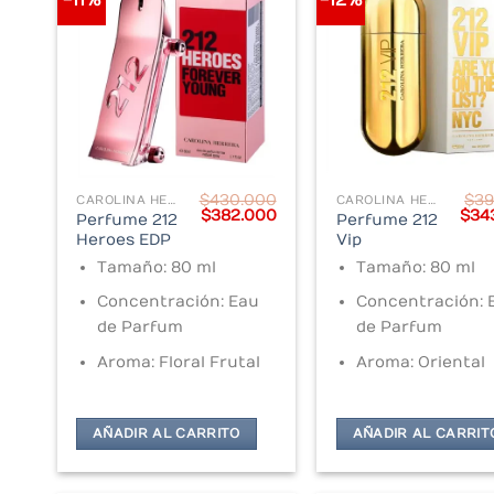
-11%
-12%
$
430.000
$
39
CAROLINA HERRERA
CAROLINA HERRERA
Original
Current
Orig
$
382.000
$
34
Perfume 212
Perfume 212
price
price
pric
Heroes EDP
Vip
was:
is:
was
$430.000.
$382.000.
$391
Tamaño: 80 ml
Tamaño: 80 ml
Concentración: Eau
Concentración: 
de Parfum
de Parfum
Aroma: Floral Frutal
Aroma: Oriental
AÑADIR AL CARRITO
AÑADIR AL CARRIT