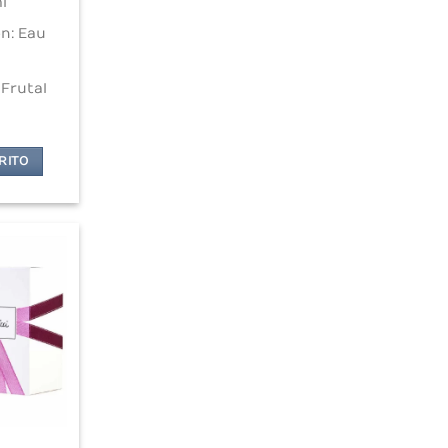
l
n: Eau
 Frutal
RITO