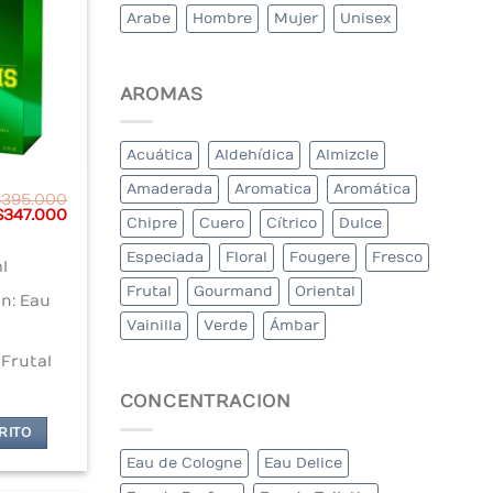
Arabe
Hombre
Mujer
Unisex
AROMAS
Acuática
Aldehídica
Almizcle
Amaderada
Aromatica
Aromática
$
395.000
Original
Current
$
347.000
Chipre
Cuero
Cítrico
Dulce
price
price
was:
is:
Especiada
Floral
Fougere
Fresco
$395.000.
$347.000.
l
Frutal
Gourmand
Oriental
n: Eau
Vainilla
Verde
Ámbar
 Frutal
CONCENTRACION
RITO
Eau de Cologne
Eau Delice