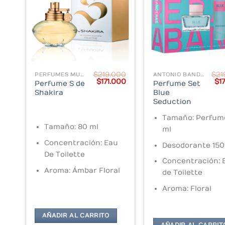
$
219.000
$
21
PERFUMES MUJER
ANTONIO BANDERAS
Original
Current
Ori
$
171.000
$
1
Perfume S de
Perfume Set
price
price
pr
Shakira
Blue
was:
is:
wa
Seduction
$219.000.
$171.000.
$2
Tamaño: Perfum
Tamaño: 80 ml
ml
Concentración: Eau
Desodorante 150
De Toilette
Concentración: 
Aroma: Ámbar Floral
de Toilette
Aroma: Floral
AÑADIR AL CARRITO