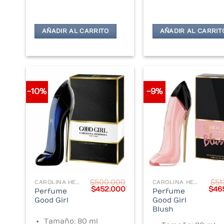
AÑADIR AL CARRITO
AÑADIR AL CARRIT
-10%
-9%
$
500.000
$
51
CAROLINA HERRERA
CAROLINA HERRERA
Original
Current
Orig
$
452.000
$
46
Perfume
Perfume
price
price
pric
Good Girl
Good Girl
was:
is:
was
Blush
$500.000.
$452.000.
$513
Tamaño: 80 ml