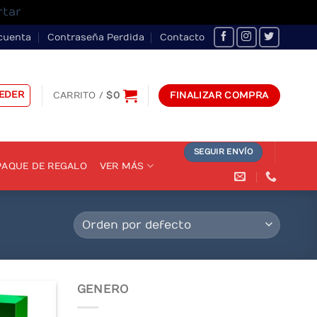
rtar
cuenta
Contraseña Perdida
Contacto
EDER
CARRITO /
$
0
FINALIZAR COMPRA
SEGUIR ENVÍO
AQUE DE REGALO
VER MÁS
GENERO