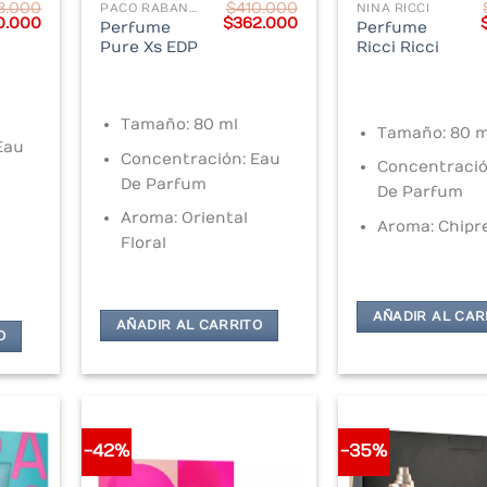
8.000
$
410.000
PACO RABANNE
NINA RICCI
inal
Current
Original
Current
0.000
$
362.000
Perfume
Perfume
e
price
price
price
Pure Xs EDP
Ricci Ricci
is:
was:
is:
.000.
$320.000.
$410.000.
$362.000.
Tamaño: 80 ml
Tamaño: 80 m
Eau
Concentración: Eau
Concentració
De Parfum
De Parfum
Aroma: Oriental
Aroma: Chipre
Floral
AÑADIR AL CAR
AÑADIR AL CARRITO
O
-42%
-35%