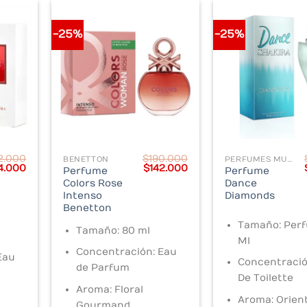
-25%
-25%
2.000
$
190.000
BENETTON
PERFUMES MUJER
inal
Current
Original
Current
4.000
$
142.000
Perfume
Perfume
e
price
price
price
Colors Rose
Dance
:
is:
was:
is:
Intenso
Diamonds
.000.
$264.000.
$190.000.
$142.000.
Benetton
Tamaño: Per
Tamaño: 80 ml
Ml
Concentración: Eau
Eau
Concentració
de Parfum
De Toilette
Aroma: Floral
Aroma: Orien
Gourmand