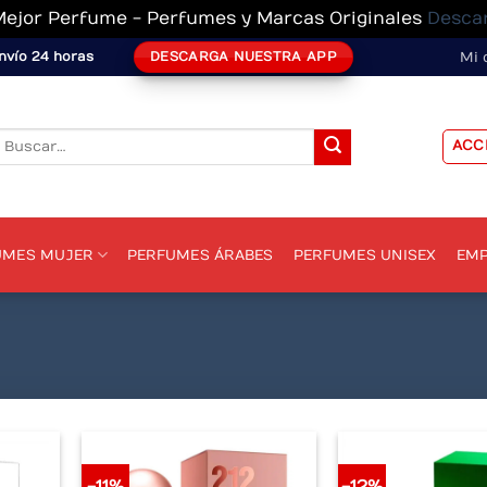
Mejor Perfume - Perfumes y Marcas Originales
Desca
DESCARGA NUESTRA APP
nvío 24 horas
Mi 
Buscar
ACC
or:
UMES MUJER
PERFUMES ÁRABES
PERFUMES UNISEX
EMP