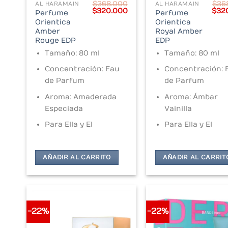
$
368.000
$
36
AL HARAMAIN
AL HARAMAIN
Original
Current
Orig
$
320.000
$
32
Perfume
Perfume
price
price
pric
Orientica
Orientica
was:
is:
was:
Amber
Royal Amber
$368.000.
$320.000.
$368
Rouge EDP
EDP
Tamaño: 80 ml
Tamaño: 80 ml
Concentración: Eau
Concentración: 
de Parfum
de Parfum
Aroma: Amaderada
Aroma: Ámbar
Especiada
Vainilla
Para Ella y El
Para Ella y El
AÑADIR AL CARRITO
AÑADIR AL CARRIT
-22%
-22%