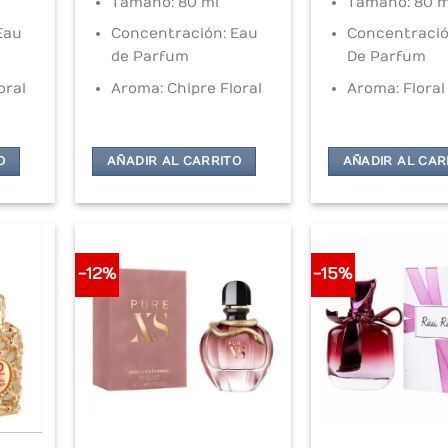
Tamaño: 80 ml
Tamaño: 80 m
Eau
Concentración: Eau
Concentració
de Parfum
De Parfum
oral
Aroma: Chipre Floral
Aroma: Floral
O
AÑADIR AL CARRITO
AÑADIR AL CAR
-12%
-15%