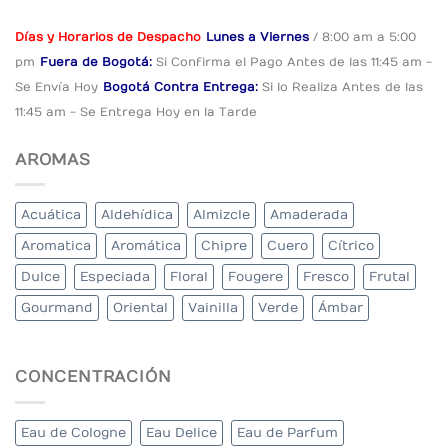
Días y Horarios de Despacho
Lunes a Viernes
/ 8:00 am a 5:00
pm
Fuera de Bogotá:
Si Confirma el Pago
Antes de las 11:45 am -
Se Envía Hoy
Bogotá Contra Entrega:
Si lo Realiza Antes
de las
11:45 am - Se Entrega Hoy en la Tarde
AROMAS
Acuática
Aldehídica
Almizcle
Amaderada
Aromatica
Aromática
Chipre
Cuero
Cítrico
Dulce
Especiada
Floral
Fougere
Fresco
Frutal
Gourmand
Oriental
Vainilla
Verde
Ámbar
CONCENTRACIÓN
Eau de Cologne
Eau Delice
Eau de Parfum