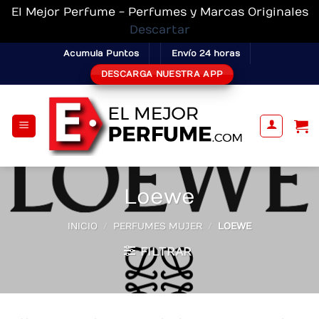
El Mejor Perfume - Perfumes y Marcas Originales
Descartar
Skip
Acumula Puntos
Envío 24 horas
to
DESCARGA NUESTRA APP
content
Loewe
INICIO
/
PERFUMES MUJER
/
LOEWE
FILTRAR