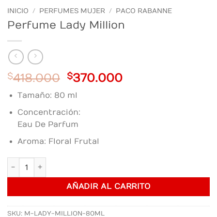
INICIO
/
PERFUMES MUJER
/
PACO RABANNE
Perfume Lady Million
Original
Current
$
418.000
$
370.000
price
price
Tamaño: 80 ml
was:
is:
$418.000.
$370.000.
Concentración:
Eau De Parfum
Aroma: Floral Frutal
Perfume Lady Million cantidad
AÑADIR AL CARRITO
SKU:
M-LADY-MILLION-80ML