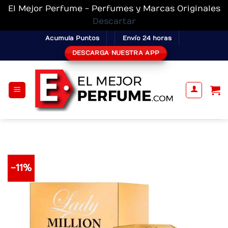
El Mejor Perfume - Perfumes y Marcas Originales
Descartar
Skip
Acumula Puntos
Envío 24 horas
to
DESCARGA NUESTRA APP
content
-11%