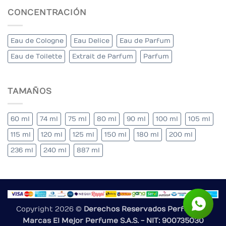
CONCENTRACIÓN
Eau de Cologne
Eau Delice
Eau de Parfum
Eau de Toilette
Extrait de Parfum
Parfum
TAMAÑOS
60 ml
74 ml
75 ml
80 ml
90 ml
100 ml
105 ml
115 ml
120 ml
125 ml
150 ml
180 ml
200 ml
236 ml
240 ml
887 ml
Copyright 2026 ©
Derechos Reservados Perfumes y
Marcas El Mejor Perfume S.A.S. - NIT: 900735030