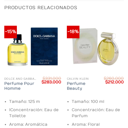
PRODUCTOS RELACIONADOS
-15%
-18%
$
331.000
$
260.000
DOLCE AND GABBANA
CALVIN KLEIN
Current
Original
Current
Original
C
$
283.000
$
212.000
Perfume Pour
Perfume
price
price
price
price
pr
Homme
Beauty
s:
was:
is:
was:
is:
$132.000.
$331.000.
$283.000.
$260.000.
$2
Tamaño: 125 m
Tamaño: 100 ml
lConcentración: Eau de
Concentración: Eau de
Toilette
Parfum
Aroma: Aromática
Aroma: Floral