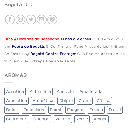
Bogotá D.C.
Días y Horarios de Despacho
Lunes a Viernes
/ 8:00 am a 5:00
pm
Fuera de Bogotá:
Si Confirma el Pago
Antes de las 11:45 am -
Se Envía Hoy
Bogotá Contra Entrega:
Si lo Realiza Antes
de las
11:45 am - Se Entrega Hoy en la Tarde
AROMAS
Acuática
Aldehídica
Almizcle
Amaderada
Aromatica
Aromática
Chipre
Cuero
Cítrico
Dulce
Especiada
Floral
Fougere
Fresco
Frutal
Gourmand
Oriental
Vainilla
Verde
Ámbar