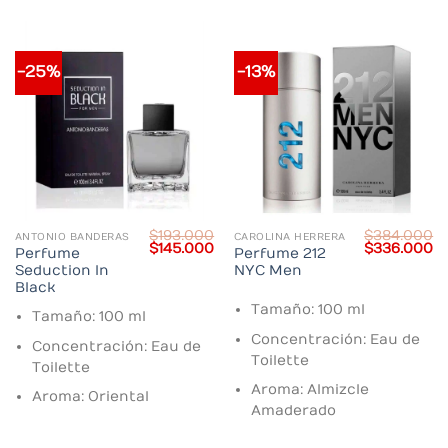
-25%
-13%
$
193.000
$
384.000
ANTONIO BANDERAS
CAROLINA HERRERA
Current
Original
Current
Original
C
$
145.000
$
336.000
Perfume
Perfume 212
price
price
price
price
pr
Seduction In
NYC Men
s:
was:
is:
was:
is:
$370.000.
$193.000.
$145.000.
$384.000.
$
Black
Tamaño: 100 ml
Tamaño: 100 ml
Concentración: Eau de
Concentración: Eau de
Toilette
Toilette
Aroma: Almizcle
Aroma: Oriental
Amaderado