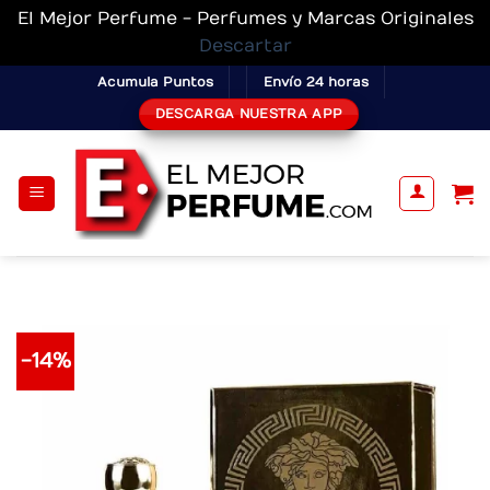
El Mejor Perfume - Perfumes y Marcas Originales
Descartar
Skip
Acumula Puntos
Envío 24 horas
to
DESCARGA NUESTRA APP
content
-14%