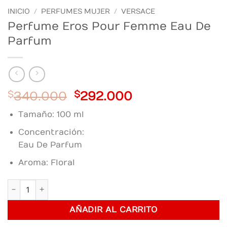
INICIO
/
PERFUMES MUJER
/
VERSACE
Perfume Eros Pour Femme Eau De
Parfum
Original
Current
$
340.000
$
292.000
price
price
Tamaño: 100 ml
was:
is:
$340.000.
$292.000.
Concentración:
Eau De Parfum
Aroma: Floral
Perfume Eros Pour Femme Eau De Parfum cantidad
AÑADIR AL CARRITO