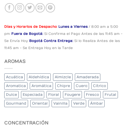
Días y Horarios de Despacho
Lunes a Viernes
/ 8:00 am a 5:00
pm
Fuera de Bogotá:
Si Confirma el Pago
Antes de las 11:45 am -
Se Envía Hoy
Bogotá Contra Entrega:
Si lo Realiza Antes
de las
11:45 am - Se Entrega Hoy en la Tarde
AROMAS
Acuática
Aldehídica
Almizcle
Amaderada
Aromatica
Aromática
Chipre
Cuero
Cítrico
Dulce
Especiada
Floral
Fougere
Fresco
Frutal
Gourmand
Oriental
Vainilla
Verde
Ámbar
CONCENTRACIÓN