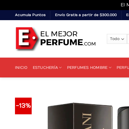
El 
Skip
Acumula Puntos
Envío Gratis a partir de $300.000
E
to
content
p
INICIO
ESTUCHERÍA
PERFUMES HOMBRE
PERF
-13%