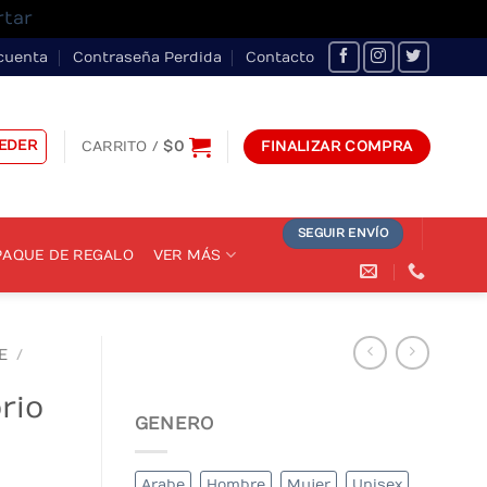
rtar
cuenta
Contraseña Perdida
Contacto
EDER
CARRITO /
$
0
FINALIZAR COMPRA
SEGUIR ENVÍO
AQUE DE REGALO
VER MÁS
E
/
rio
GENERO
Arabe
Hombre
Mujer
Unisex