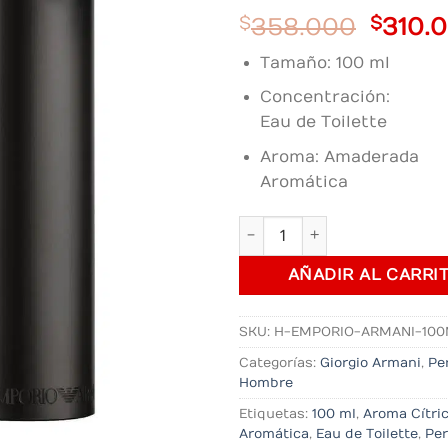
Origin
$
358.000
$
310.
price
Tamaño: 100 ml
was:
$358.
Concentración:
Eau de Toilette
Aroma: Amaderada
Aromática
Perfume Emporio Armani ca
AÑADIR AL CARRI
SKU:
H-EMPORIO-ARMANI-10
Categorías:
Giorgio Armani
,
Pe
Hombre
Etiquetas:
100 ml
,
Aroma Cítri
Aromática
,
Eau de Toilette
,
Pe