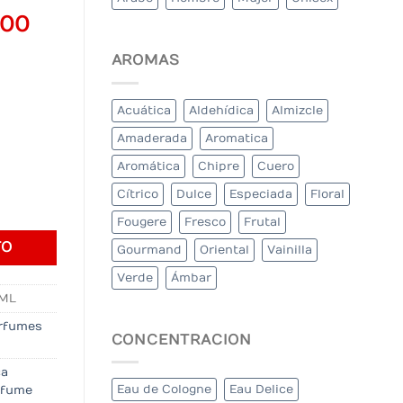
al
Current
000
price
AROMAS
is:
000.
$310.000.
Acuática
Aldehídica
Almizcle
Amaderada
Aromatica
Aromática
Chipre
Cuero
Cítrico
Dulce
Especiada
Floral
ntidad
Fougere
Fresco
Frutal
TO
Gourmand
Oriental
Vainilla
Verde
Ámbar
0ML
rfumes
CONCENTRACION
ca
Eau de Cologne
Eau Delice
rfume