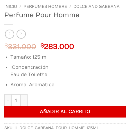
INICIO
/
PERFUMES HOMBRE
/
DOLCE AND GABBANA
Perfume Pour Homme
Original
Current
$
331.000
$
283.000
price
price
Tamaño: 125 m
was:
is:
$331.000.
$283.000.
lConcentración:
Eau de Toilette
Aroma: Aromática
Perfume Pour Homme cantidad
AÑADIR AL CARRITO
SKU:
H-DOLCE-GABBANA-POUR-HOMME-125ML