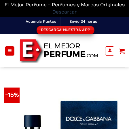
El Mejor Perfume - Perfumes y Marcas Originales
Descartar
Skip
Acumula Puntos
Envío 24 horas
to
DESCARGA NUESTRA APP
content
-15%