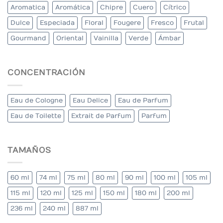
Aromatica
Aromática
Chipre
Cuero
Cítrico
Dulce
Especiada
Floral
Fougere
Fresco
Frutal
Gourmand
Oriental
Vainilla
Verde
Ámbar
CONCENTRACIÓN
Eau de Cologne
Eau Delice
Eau de Parfum
Eau de Toilette
Extrait de Parfum
Parfum
TAMAÑOS
60 ml
74 ml
75 ml
80 ml
90 ml
100 ml
105 ml
115 ml
120 ml
125 ml
150 ml
180 ml
200 ml
236 ml
240 ml
887 ml