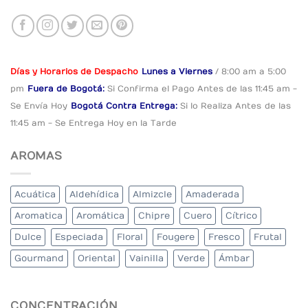
Días y Horarios de Despacho
Lunes a Viernes
/ 8:00 am a 5:00
pm
Fuera de Bogotá:
Si Confirma el Pago
Antes de las 11:45 am -
Se Envía Hoy
Bogotá Contra Entrega:
Si lo Realiza Antes
de las
11:45 am - Se Entrega Hoy en la Tarde
AROMAS
Acuática
Aldehídica
Almizcle
Amaderada
Aromatica
Aromática
Chipre
Cuero
Cítrico
Dulce
Especiada
Floral
Fougere
Fresco
Frutal
Gourmand
Oriental
Vainilla
Verde
Ámbar
CONCENTRACIÓN