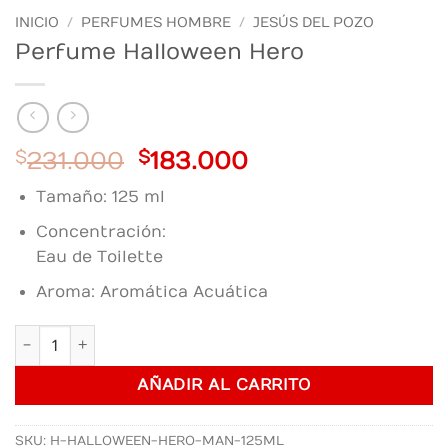
INICIO
/
PERFUMES HOMBRE
/
JESÚS DEL POZO
Perfume Halloween Hero
Original
Current
$
231.000
$
183.000
price
price
Tamaño: 125 ml
was:
is:
$231.000.
$183.000.
Concentración:
Eau de Toilette
Aroma: Aromática Acuática
Perfume Halloween Hero cantidad
AÑADIR AL CARRITO
SKU:
H-HALLOWEEN-HERO-MAN-125ML