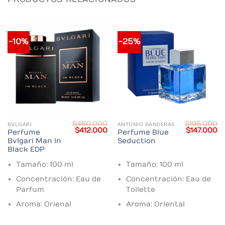
-10%
-25%
$
460.000
$
195.000
BVLGARI
ANTONIO BANDERAS
Current
Original
Current
Original
C
$
412.000
$
147.000
Perfume
Perfume Blue
price
price
price
price
pr
Bvlgari Man In
Seduction
s:
was:
is:
was:
is:
$230.000.
$460.000.
$412.000.
$195.000.
$1
Black EDP
Tamaño: 100 ml
Tamaño: 100 ml
Concentración: Eau de
Concentración: Eau de
Parfum
Toilette
Aroma: Orienal
Aroma: Oriental