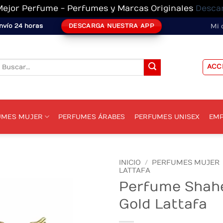
Mejor Perfume - Perfumes y Marcas Originales
Desca
DESCARGA NUESTRA APP
nvío 24 horas
Mi 
Buscar
ACC
or:
UMES MUJER
PERFUMES ÁRABES
PERFUMES UNISEX
EMP
INICIO
/
PERFUMES MUJER
LATTAFA
Perfume Shah
Gold Lattafa