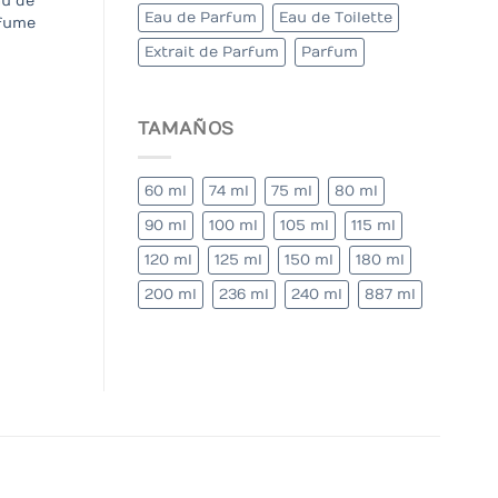
au de
Eau de Parfum
Eau de Toilette
fume
Extrait de Parfum
Parfum
TAMAÑOS
60 ml
74 ml
75 ml
80 ml
90 ml
100 ml
105 ml
115 ml
120 ml
125 ml
150 ml
180 ml
200 ml
236 ml
240 ml
887 ml