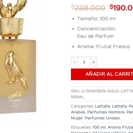
Origin
$
238.000
$
190.
price
Tamaño: 100 ml
was:
$238.
Concentración:
Eau de Parfum
Aroma: Frutal Fresco
Perfume Shaheen Gold Latt
AÑADIR AL CARRI
SKU:
U-SHAHEEN-GOLD-LATTA
100ML
Categorías:
Lattafa
,
Lattafa
,
P
Arabes
,
Perfumes Hombre
,
Pe
Mujer
,
Perfumes Unisex
Etiquetas:
100 ml
,
Aroma Fruta