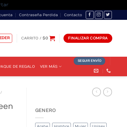
rtar
cuenta
Contraseña Perdida
Contacto
EDER
CARRITO /
$
0
FINALIZAR COMPRA
SEGUIR ENVÍO
AQUE DE REGALO
VER MÁS
/
een
GENERO
Arabe
Hombre
Mujer
Unisex