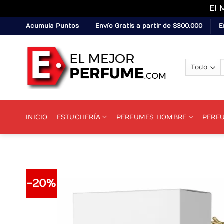
El 
Skip
Acumula Puntos
Envío Gratis a partir de $300.000
E
to
content
p
INICIO
ESTUCHERÍA
PERFUMES HOMBRE
PERF
-20%