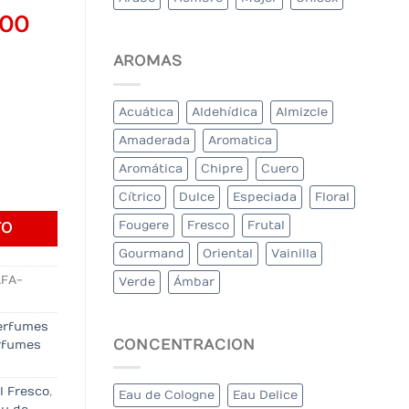
al
Current
000
price
AROMAS
is:
000.
$190.000.
Acuática
Aldehídica
Almizcle
Amaderada
Aromatica
Aromática
Chipre
Cuero
afa cantidad
Cítrico
Dulce
Especiada
Floral
Fougere
Fresco
Frutal
TO
Gourmand
Oriental
Vainilla
FA-
Verde
Ámbar
erfumes
CONCENTRACION
rfumes
l Fresco
,
Eau de Cologne
Eau Delice