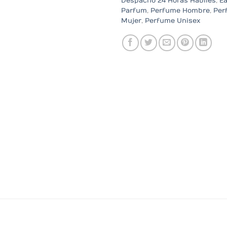
Despacho 24 Horas Hábiles
,
E
Parfum
,
Perfume Hombre
,
Per
Mujer
,
Perfume Unisex