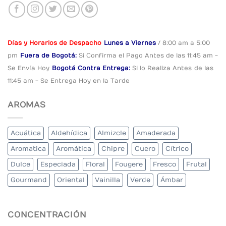
Días y Horarios de Despacho
Lunes a Viernes
/ 8:00 am a 5:00
pm
Fuera de Bogotá:
Si Confirma el Pago
Antes de las 11:45 am -
Se Envía Hoy
Bogotá Contra Entrega:
Si lo Realiza Antes
de las
11:45 am - Se Entrega Hoy en la Tarde
AROMAS
Acuática
Aldehídica
Almizcle
Amaderada
Aromatica
Aromática
Chipre
Cuero
Cítrico
Dulce
Especiada
Floral
Fougere
Fresco
Frutal
Gourmand
Oriental
Vainilla
Verde
Ámbar
CONCENTRACIÓN