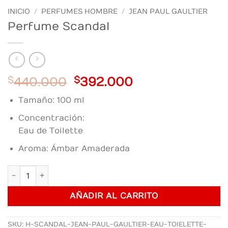
INICIO
/
PERFUMES HOMBRE
/
JEAN PAUL GAULTIER
Perfume Scandal
Original
Current
$
440.000
$
392.000
price
price
Tamaño: 100 ml
was:
is:
$440.000.
$392.000.
Concentración:
Eau de Toilette
Aroma: Ámbar Amaderada
Perfume Scandal cantidad
AÑADIR AL CARRITO
SKU:
H-SCANDAL-JEAN-PAUL-GAULTIER-EAU-TOIELETTE-