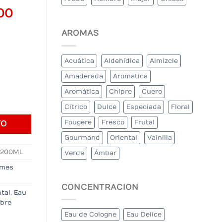
al
Current
00
price
AROMAS
is:
000.
$197.000.
Acuática
Aldehídica
Almizcle
Amaderada
Aromatica
Aromática
Chipre
Cuero
 cantidad
Cítrico
Dulce
Especiada
Floral
Fougere
Fresco
Frutal
TO
Gourmand
Oriental
Vainilla
-200ML
Verde
Ámbar
umes
CONCENTRACION
tal
,
Eau
bre
Eau de Cologne
Eau Delice