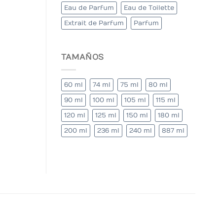
Eau de Parfum
Eau de Toilette
Extrait de Parfum
Parfum
TAMAÑOS
60 ml
74 ml
75 ml
80 ml
90 ml
100 ml
105 ml
115 ml
120 ml
125 ml
150 ml
180 ml
200 ml
236 ml
240 ml
887 ml