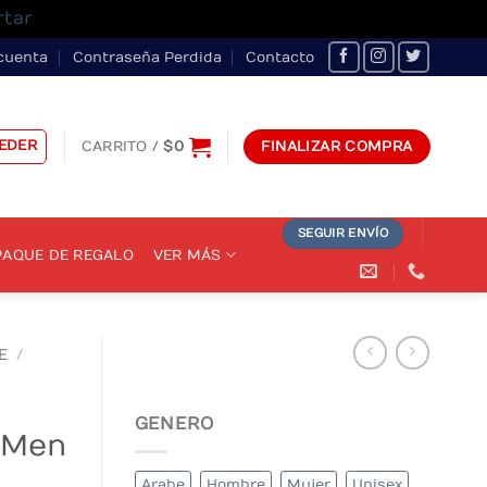
rtar
cuenta
Contraseña Perdida
Contacto
EDER
CARRITO /
$
0
FINALIZAR COMPRA
SEGUIR ENVÍO
AQUE DE REGALO
VER MÁS
E
/
GENERO
 Men
Arabe
Hombre
Mujer
Unisex