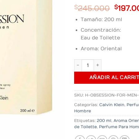
Origin
$
245.000
$
197.0
price
Tamaño: 200 ml
was:
$245.
Concentración:
Eau de Toilette
Aroma: Oriental
Perfume Obsession For Men
AÑADIR AL CARRI
SKU:
H-OBSESSION-FOR-MEN
Categorías:
Calvin Klein
,
Perf
Hombre
Etiquetas:
200 ml
,
Aroma Orien
de Toilette
,
Perfume Para Hom