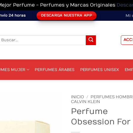
Mejor Perfume - Perfumes y Marcas Originales
Desca
DESCARGA NUESTRA APP
nvío 24 horas
Mi 
Buscar
ACC
or:
UMES MUJER
PERFUMES ÁRABES
PERFUMES UNISEX
EMP
INICIO
/
PERFUMES HOMBR
CALVIN KLEIN
Perfume
Obsession For