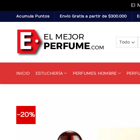
El 
Skip
Acumula Puntos
Envío Gratis a partir de $300.000
E
to
content
p
INICIO
ESTUCHERÍA
PERFUMES HOMBRE
PERF
-20%