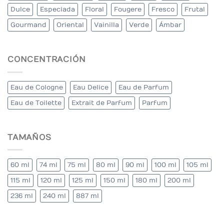
Dulce
Especiada
Floral
Fougere
Fresco
Frutal
Gourmand
Oriental
Vainilla
Verde
Ámbar
CONCENTRACIÓN
Eau de Cologne
Eau Delice
Eau de Parfum
Eau de Toilette
Extrait de Parfum
Parfum
TAMAÑOS
60 ml
74 ml
75 ml
80 ml
90 ml
100 ml
105 ml
115 ml
120 ml
125 ml
150 ml
180 ml
200 ml
236 ml
240 ml
887 ml