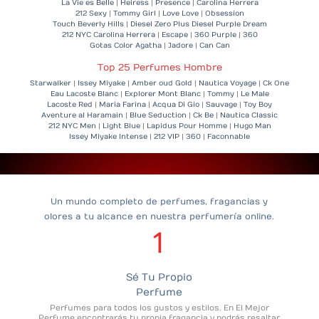
La Vie es Belle
|
Heiress
|
Presence
|
Carolina Herrera
212 Sexy
|
Tommy Girl
|
Love Love
|
Obsession
Touch Beverly Hills
|
Diesel Zero Plus
Diesel Purple Dream
212 NYC Carolina Herrera
|
Escape
|
360 Purple
|
360
Gotas Color Agatha
|
Jadore
|
Can Can
Top 25 Perfumes Hombre
Starwalker
|
Issey Miyake
|
Amber oud Gold
|
Nautica Voyage
|
Ck One
Eau Lacoste Blanc
|
Explorer Mont Blanc
|
Tommy
|
Le Male
Lacoste Red
|
Maria Farina
|
Acqua Di Gio
|
Sauvage
|
Toy Boy
Aventure al Haramain
|
Blue Seduction
|
Ck Be
|
Nautica Classic
212 NYC Men
|
Light Blue
|
Lapidus Pour Homme
|
Hugo Man
Issey Miyake Intense
|
212 VIP
|
360
|
Faconnable
Un mundo completo de perfumes, fragancias y
olores a tu alcance en nuestra perfumería online.
1
Sé Tu Propio
Perfume
Perfumes para todos los gustos y estilos. En El Mejor
Perfume encontrarás tu propia fragancia y podrás resaltar