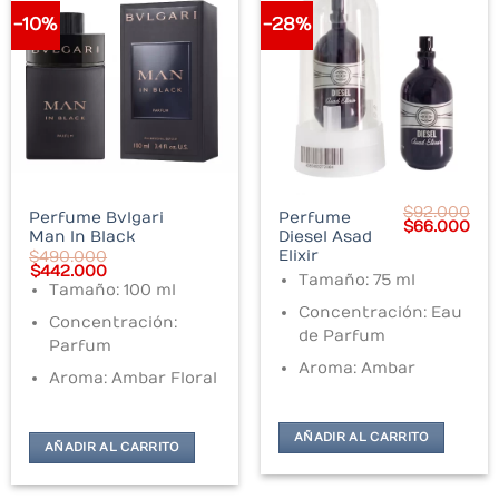
-10%
-28%
$
92.000
Perfume Bvlgari
Perfume
Original
Cur
$
66.000
Man In Black
Diesel Asad
price
pri
was:
is:
Elixir
$
490.000
$92.000.
$66
Original
Current
$
442.000
Tamaño: 75 ml
price
price
Tamaño: 100 ml
was:
is:
Concentración: Eau
$490.000.
$442.000.
Concentración:
de Parfum
Parfum
Aroma: Ambar
Aroma: Ambar Floral
AÑADIR AL CARRITO
AÑADIR AL CARRITO