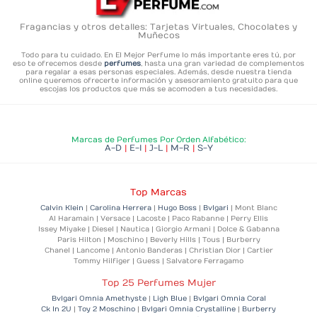
Fragancias y otros detalles: Tarjetas Virtuales, Chocolates y
Muñecos
Todo para tu cuidado. En El Mejor Perfume lo más importante eres tú,
por
eso te ofrecemos desde
perfumes
, hasta una gran variedad de complementos
para regalar a esas personas especiales. Además, desde nuestra tienda
online queremos ofrecerte información y asesoramiento gratuito para que
escojas los productos que más se acomoden a tus necesidades.
Marcas de Perfumes Por Orden Alfabético:
A-D
|
E-I
|
J-L
|
M-R
|
S-Y
Top Marcas
Calvin Klein
|
Carolina Herrera
|
Hugo Boss
|
Bvlgari
| Mont Blanc
Al Haramain | Versace | Lacoste | Paco Rabanne | Perry Ellis
Issey Miyake | Diesel | Nautica | Giorgio Armani | Dolce & Gabanna
Paris Hilton | Moschino | Beverly Hills | Tous | Burberry
Chanel | Lancome | Antonio Banderas | Christian Dior | Cartier
Tommy Hilfiger | Guess | Salvatore Ferragamo
Top 25 Perfumes Mujer
Bvlgari Omnia Amethyste
|
Ligh Blue
|
Bvlgari Omnia Coral
Ck In 2U
|
Toy 2 Moschino
|
Bvlgari Omnia Crystalline
|
Burberry