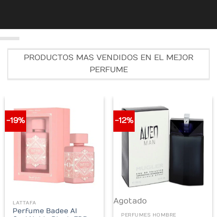
PRODUCTOS MAS VENDIDOS EN EL MEJOR
PERFUME
-19%
-12%
Agotado
LATTAFA
rent
Perfume Badee Al
ce
PERFUMES HOMBRE