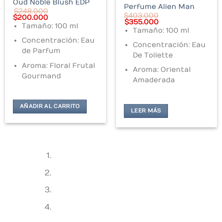
Oud Noble Blush EDP
Perfume Alien Man
7.000.
$
248.000
$
403.000
Original
Current
$
200.000
Original
Current
$
355.000
price
price
Tamaño: 100 ml
price
price
was:
is:
Tamaño: 100 ml
was:
is:
$248.000.
$200.000.
Concentración: Eau
$403.000.
$355.000.
Concentración: Eau
de Parfum
De Toilette
Aroma: Floral Frutal
Aroma: Oriental
Gourmand
Amaderada
AÑADIR AL CARRITO
LEER MÁS