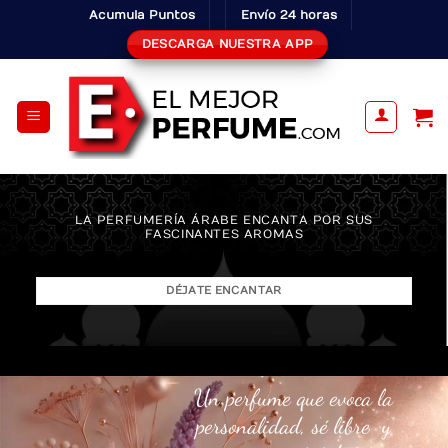
Skip
Acumula Puntos
Envío 24 horas
to
DESCARGA NUESTRA APP
content
LA PERFUMERÍA ÁRABE ENCANTA POR SUS
FASCINANTES AROMAS
DÉJATE ENCANTAR
Un perfume que evoca la
personalidad, sé libre y