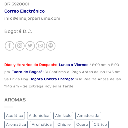
317 5920001
Correo Electrónico
info@elmejorperfume.com
Bogotá D.C.
Días y Horarios de Despacho
Lunes a Viernes
/ 8:00 am a 5:00
pm
Fuera de Bogotá:
Si Confirma el Pago
Antes de las 11:45 am -
Se Envía Hoy
Bogotá Contra Entrega:
Si lo Realiza Antes
de las
11:45 am - Se Entrega Hoy en la Tarde
AROMAS
Acuática
Aldehídica
Almizcle
Amaderada
Aromatica
Aromática
Chipre
Cuero
Cítrico