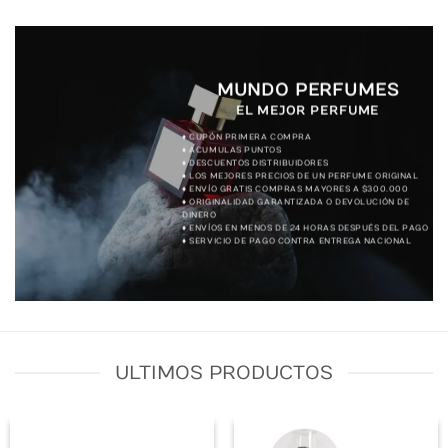
MUNDO PERFUMES
EL MEJOR PERFUME
♦ CUPÓN PRIMERA COMPRA
♦ ACUMULAS PUNTOS
♦ DESCUENTOS DISTRIBUIDORES
♦ LOS MEJORES PRECIOS DE UN PERFUME ORIGINAL
♦ ENVÍO GRATIS COMPRAS MAYORES A $300.000
♦ ORIGINALIDAD GARANTIZADA O DEVOLUCIÓN DE
DINERO
♦ ENVÍOS EN MENOS DE 24 HORAS DESPUÉS DEL PAGO
♦ SERVICIO DE PAGO CONTRA ENTREGA NACIONAL
ULTIMOS PRODUCTOS