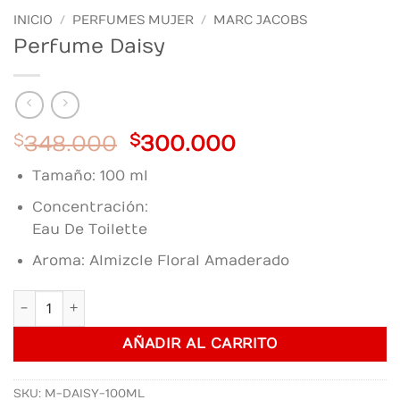
INICIO
/
PERFUMES MUJER
/
MARC JACOBS
Perfume Daisy
Original
Current
$
348.000
$
300.000
price
price
Tamaño: 100 ml
was:
is:
$348.000.
$300.000.
Concentración:
Eau De Toilette
Aroma: Almizcle Floral Amaderado
Perfume Daisy cantidad
AÑADIR AL CARRITO
SKU:
M-DAISY-100ML