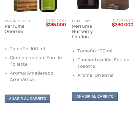
$
183.000
$
278.000
ANTONIO PUIG
BURBERRY
Current
Original
Current
Original
C
$
135.000
$
230.000
Perfume
Perfume
price
price
price
price
pr
Quorum
Burberry
s:
was:
is:
was:
is:
$336.000.
$183.000.
$135.000.
$278.000.
$
London
Tamaño: 100 ml
Tamaño: 100 ml
Concentración: Eau de
Concentración: Eau de
Toilette
Toilette
Aroma: Amaderado,
Aroma: Oriental
Aromática
AÑADIR AL CARRITO
AÑADIR AL CARRITO