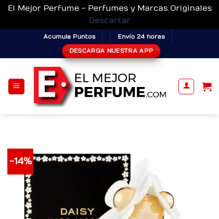
El Mejor Perfume - Perfumes y Marcas Originales
Descartar
Skip
Acumula Puntos
Envío 24 horas
to
DESCARGA NUESTRA APP
content
-14%