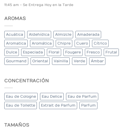
11:45 am - Se Entrega Hoy en la Tarde
AROMAS
Acuática
Aldehídica
Almizcle
Amaderada
Aromatica
Aromática
Chipre
Cuero
Cítrico
Dulce
Especiada
Floral
Fougere
Fresco
Frutal
Gourmand
Oriental
Vainilla
Verde
Ámbar
CONCENTRACIÓN
Eau de Cologne
Eau Delice
Eau de Parfum
Eau de Toilette
Extrait de Parfum
Parfum
TAMAÑOS