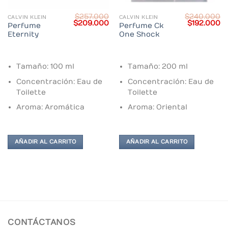
$
257.000
$
240.000
CALVIN KLEIN
CALVIN KLEIN
Current
Original
Current
Original
C
$
209.000
$
192.000
Perfume
Perfume Ck
price
price
price
price
pr
Eternity
One Shock
s:
was:
is:
was:
is:
.
$115.000.
$257.000.
$209.000.
$240.000.
$1
Tamaño: 100 ml
Tamaño: 200 ml
Concentración: Eau de
Concentración: Eau de
Toilette
Toilette
Aroma: Aromática
Aroma: Oriental
AÑADIR AL CARRITO
AÑADIR AL CARRITO
CONTÁCTANOS