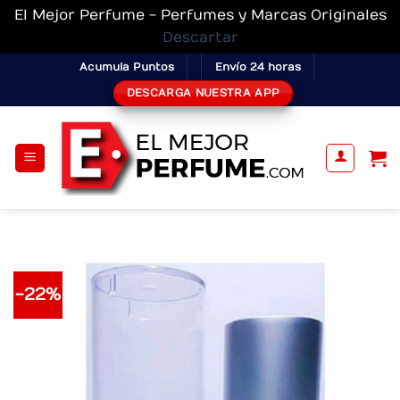
El Mejor Perfume - Perfumes y Marcas Originales
Descartar
Skip
Acumula Puntos
Envío 24 horas
to
DESCARGA NUESTRA APP
content
-22%