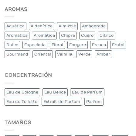
AROMAS
Acuática
Aldehídica
Almizcle
Amaderada
Aromatica
Aromática
Chipre
Cuero
Cítrico
Dulce
Especiada
Floral
Fougere
Fresco
Frutal
Gourmand
Oriental
Vainilla
Verde
Ámbar
CONCENTRACIÓN
Eau de Cologne
Eau Delice
Eau de Parfum
Eau de Toilette
Extrait de Parfum
Parfum
TAMAÑOS