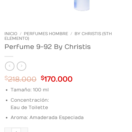
INICIO
/
PERFUMES HOMBRE
/
BY CHRISTIS (5TH
ELEMENTO)
Perfume 9-92 By Christis
Original
Current
$
218.000
$
170.000
price
price
Tamaño: 100 ml
was:
is:
$218.000.
$170.000.
Concentración:
Eau de Toilette
Aroma: Amaderada Especiada
Perfume 9-92 By Christis cantidad