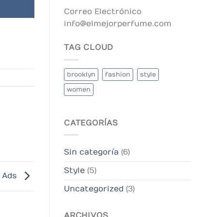
Correo Electrónico
info@elmejorperfume.com
TAG CLOUD
brooklyn
fashion
style
women
CATEGORÍAS
Sin categoría
(6)
Style
(5)
 Ads
Uncategorized
(3)
ARCHIVOS