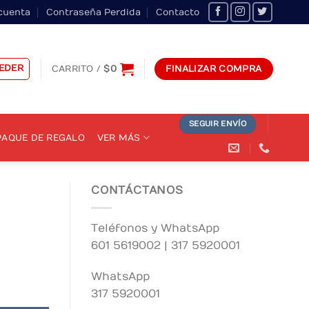
cuenta
Contraseña Perdida
Contacto
EDER
CARRITO /
$
0
FINALIZAR COMPRA
SEGUIR ENVÍO
AQUE DE REGALO
VER MÁS
CONTÁCTANOS
Teléfonos y WhatsApp
601 5619002 | 317 5920001
WhatsApp
317 5920001