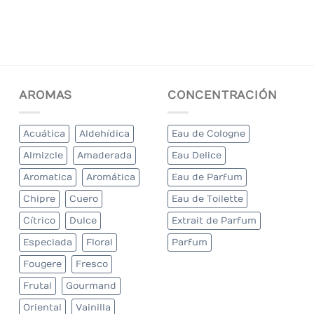
AROMAS
CONCENTRACIÓN
Acuática
Aldehídica
Eau de Cologne
Almizcle
Amaderada
Eau Delice
Aromatica
Aromática
Eau de Parfum
Chipre
Cuero
Eau de Toilette
Cítrico
Dulce
Extrait de Parfum
Especiada
Floral
Parfum
Fougere
Fresco
Frutal
Gourmand
Oriental
Vainilla