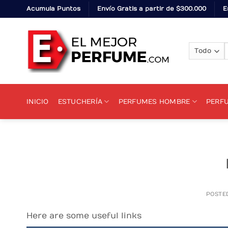
Skip
Acumula Puntos
Envío Gratis a partir de $300.000
E
to
content
p
INICIO
ESTUCHERÍA
PERFUMES HOMBRE
PERF
POSTE
Here are some useful links