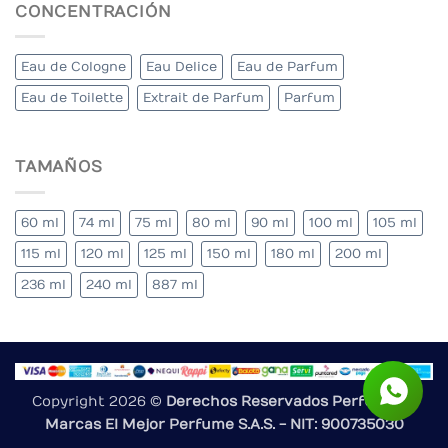
CONCENTRACIÓN
Eau de Cologne
Eau Delice
Eau de Parfum
Eau de Toilette
Extrait de Parfum
Parfum
TAMAÑOS
60 ml
74 ml
75 ml
80 ml
90 ml
100 ml
105 ml
115 ml
120 ml
125 ml
150 ml
180 ml
200 ml
236 ml
240 ml
887 ml
Copyright 2026 ©
Derechos Reservados Perfumes y
Marcas El Mejor Perfume S.A.S. - NIT: 900735030