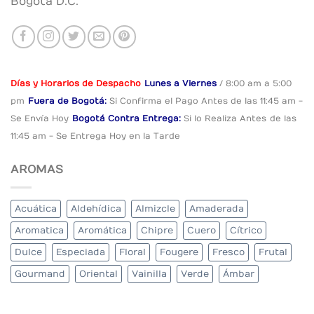
Bogotá D.C.
Días y Horarios de Despacho
Lunes a Viernes
/ 8:00 am a 5:00
pm
Fuera de Bogotá:
Si Confirma el Pago
Antes de las 11:45 am -
Se Envía Hoy
Bogotá Contra Entrega:
Si lo Realiza Antes
de las
11:45 am - Se Entrega Hoy en la Tarde
AROMAS
Acuática
Aldehídica
Almizcle
Amaderada
Aromatica
Aromática
Chipre
Cuero
Cítrico
Dulce
Especiada
Floral
Fougere
Fresco
Frutal
Gourmand
Oriental
Vainilla
Verde
Ámbar