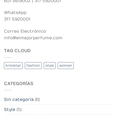
601 5619002 | 317 5920001
WhatsApp
317 5920001
Correo Electrónico
info@elmejorperfume.com
TAG CLOUD
brooklyn
fashion
style
women
CATEGORÍAS
Sin categoría
(6)
Style
(5)