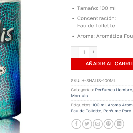
price
Tamaño: 100 ml
was:
$198.0
Concentración:
Eau de Toilette
Aroma: Aromática Fo
Perfume Shalis cantidad
AÑADIR AL CARRI
SKU:
H-SHALIS-100ML
Categorías:
Perfumes Hombre
Marquis
Etiquetas:
100 ml
,
Aroma Arom
Eau de Toilette
,
Perfume Para