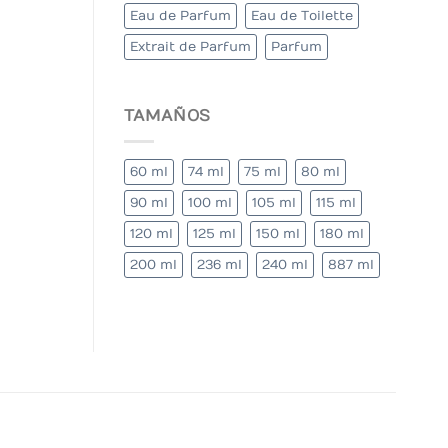
Eau de Parfum
Eau de Toilette
Extrait de Parfum
Parfum
TAMAÑOS
60 ml
74 ml
75 ml
80 ml
90 ml
100 ml
105 ml
115 ml
120 ml
125 ml
150 ml
180 ml
200 ml
236 ml
240 ml
887 ml