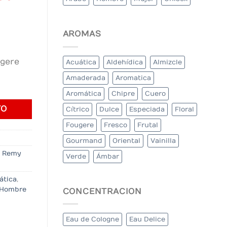
price
is:
00.
$150.000.
AROMAS
ugere
Acuática
Aldehídica
Almizcle
Amaderada
Aromatica
Aromática
Chipre
Cuero
TO
Cítrico
Dulce
Especiada
Floral
Fougere
Fresco
Frutal
Gourmand
Oriental
Vainilla
,
Remy
Verde
Ámbar
ática
,
 Hombre
CONCENTRACION
Eau de Cologne
Eau Delice