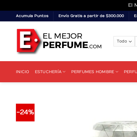
El 
Skip
Acumula Puntos
Envío Gratis a partir de $300.000
E
to
content
p
INICIO
ESTUCHERÍA
PERFUMES HOMBRE
PERF
-24%