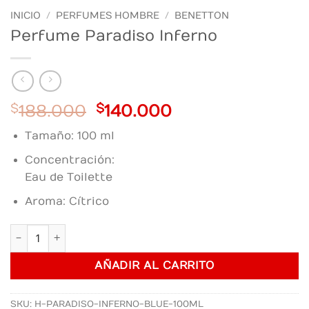
INICIO
/
PERFUMES HOMBRE
/
BENETTON
Perfume Paradiso Inferno
Original
Current
$
188.000
$
140.000
price
price
Tamaño: 100 ml
was:
is:
$188.000.
$140.000.
Concentración:
Eau de Toilette
Aroma: Cítrico
Perfume Paradiso Inferno cantidad
AÑADIR AL CARRITO
SKU:
H-PARADISO-INFERNO-BLUE-100ML