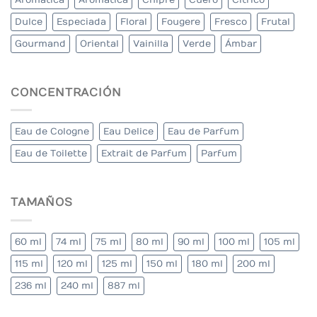
Dulce
Especiada
Floral
Fougere
Fresco
Frutal
Gourmand
Oriental
Vainilla
Verde
Ámbar
CONCENTRACIÓN
Eau de Cologne
Eau Delice
Eau de Parfum
Eau de Toilette
Extrait de Parfum
Parfum
TAMAÑOS
60 ml
74 ml
75 ml
80 ml
90 ml
100 ml
105 ml
115 ml
120 ml
125 ml
150 ml
180 ml
200 ml
236 ml
240 ml
887 ml