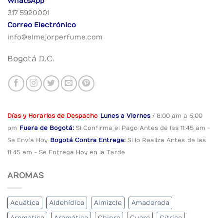
WhatsApp
317 5920001
Correo Electrónico
info@elmejorperfume.com
Bogotá D.C.
Días y Horarios de Despacho
Lunes a Viernes
/ 8:00 am a 5:00
pm
Fuera de Bogotá:
Si Confirma el Pago
Antes de las 11:45 am -
Se Envía Hoy
Bogotá Contra Entrega:
Si lo Realiza Antes
de las
11:45 am - Se Entrega Hoy en la Tarde
AROMAS
Acuática
Aldehídica
Almizcle
Amaderada
Aromatica
Aromática
Chipre
Cuero
Cítrico