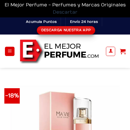
El Mejor Perfume - Perfumes y Marcas Originales
Descartar
Skip
Acumula Puntos
Envío 24 horas
to
DESCARGA NUESTRA APP
content
-18%