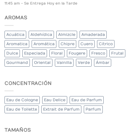
11:45 am - Se Entrega Hoy en la Tarde
AROMAS
Acuática
Aldehídica
Almizcle
Amaderada
Aromatica
Aromática
Chipre
Cuero
Cítrico
Dulce
Especiada
Floral
Fougere
Fresco
Frutal
Gourmand
Oriental
Vainilla
Verde
Ámbar
CONCENTRACIÓN
Eau de Cologne
Eau Delice
Eau de Parfum
Eau de Toilette
Extrait de Parfum
Parfum
TAMAÑOS