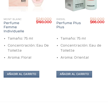
$
241.000
$
92.000
MONT BLANC
DIESEL
Current
Original
Current
Original
C
$
193.000
$
66.000
Perfume
Perfume Plus
price
price
price
price
pr
Femme
Plus
s:
was:
is:
was:
is:
$170.000.
$241.000.
$193.000.
$92.000.
$6
Individuelle
Tamaño: 75 ml
Tamaño: 75 ml
Concentración: Eau De
Concentración: Eau de
Toilette
Toilette
Aroma: Floral
Aroma: Oriental
AÑADIR AL CARRITO
AÑADIR AL CARRITO