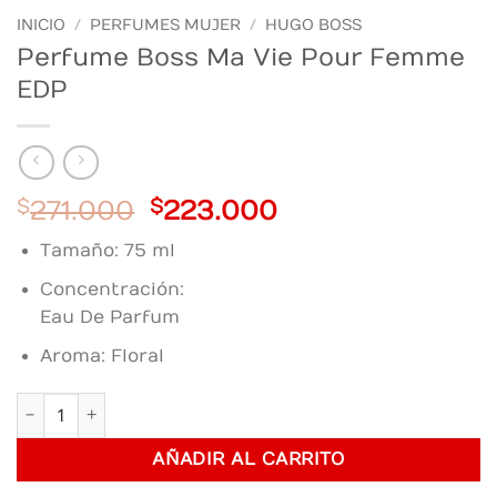
INICIO
/
PERFUMES MUJER
/
HUGO BOSS
Perfume Boss Ma Vie Pour Femme
EDP
Original
Current
$
271.000
$
223.000
price
price
Tamaño: 75 ml
was:
is:
$271.000.
$223.000.
Concentración:
Eau De Parfum
Aroma: Floral
Perfume Boss Ma Vie Pour Femme EDP cantidad
AÑADIR AL CARRITO