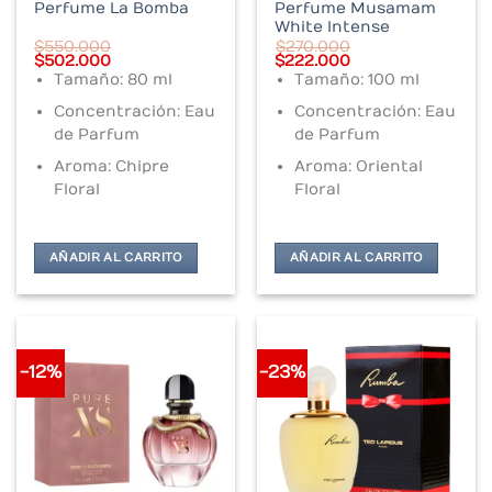
Perfume Musamam
Perfume La Bomba
White Intense
$
550.000
$
270.000
Original
Current
Original
Current
$
502.000
$
222.000
price
price
price
price
Tamaño: 80 ml
Tamaño: 100 ml
was:
is:
was:
is:
$550.000.
$502.000.
$270.000.
$222.000.
Concentración: Eau
Concentración: Eau
de Parfum
de Parfum
Aroma: Chipre
Aroma: Oriental
Floral
Floral
AÑADIR AL CARRITO
AÑADIR AL CARRITO
-12%
-23%