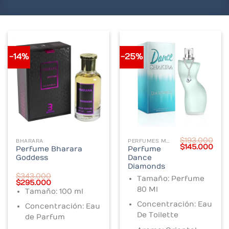
-14%
-25%
$
193.000
BHARARA
PERFUMES MUJER
Original
Cur
$
145.000
Perfume Bharara
Perfume
price
pric
Goddess
Dance
was:
is:
$193.000.
$145
Diamonds
$
343.000
Tamaño: Perfume
Original
Current
$
295.000
price
price
80 Ml
Tamaño: 100 ml
was:
is:
$343.000.
$295.000.
Concentración: Eau
Concentración: Eau
De Toilette
de Parfum