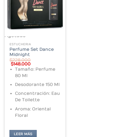
Agotado
ESTUCHERIA
Perfume Set Dance
Midnight
$
228.000
Original
Current
$
148.000
price
price
Tamaño: Perfume
was:
is:
$228.000.
80 Ml
$148.000.
Desodorante 150 Ml
Concentración: Eau
De Toilette
Aroma: Oriental
Floral
LEER MÁS