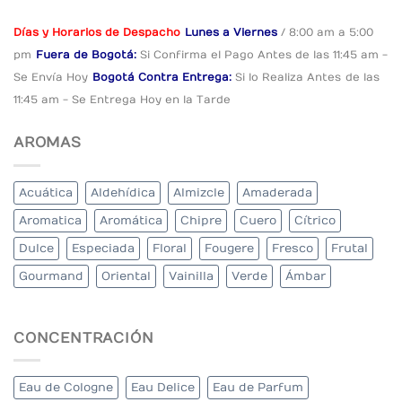
Días y Horarios de Despacho
Lunes a Viernes
/ 8:00 am a 5:00
pm
Fuera de Bogotá:
Si Confirma el Pago
Antes de las 11:45 am -
Se Envía Hoy
Bogotá Contra Entrega:
Si lo Realiza Antes
de las
11:45 am - Se Entrega Hoy en la Tarde
AROMAS
Acuática
Aldehídica
Almizcle
Amaderada
Aromatica
Aromática
Chipre
Cuero
Cítrico
Dulce
Especiada
Floral
Fougere
Fresco
Frutal
Gourmand
Oriental
Vainilla
Verde
Ámbar
CONCENTRACIÓN
Eau de Cologne
Eau Delice
Eau de Parfum