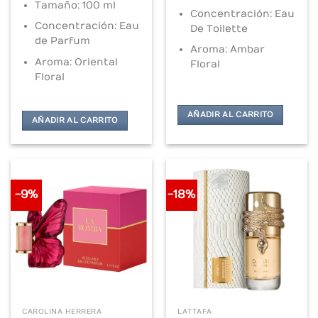
price
price
Tamaño: 100 ml
was:
is:
Concentración: Eau
$300.000.
$252.000.
Concentración: Eau
De Toilette
de Parfum
Aroma: Ambar
Aroma: Oriental
Floral
Floral
AÑADIR AL CARRITO
AÑADIR AL CARRITO
-9%
-18%
CAROLINA HERRERA
LATTAFA