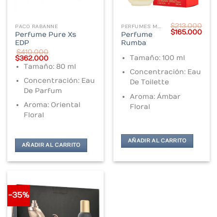
$
213.000
PACO RABANNE
PERFUMES MUJER
Original
Cur
$
165.000
Perfume Pure Xs
Perfume
price
pric
EDP
Rumba
was:
is:
$213.000.
$165
$
410.000
Original
Current
Tamaño: 100 ml
$
362.000
price
price
Tamaño: 80 ml
was:
is:
Concentración: Eau
$410.000.
$362.000.
Concentración: Eau
De Toilette
De Parfum
Aroma: Ámbar
Aroma: Oriental
Floral
Floral
AÑADIR AL CARRITO
AÑADIR AL CARRITO
-35%