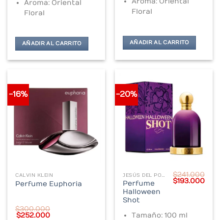
Aroma: Oriental
Aroma: Oriental
Floral
Floral
AÑADIR AL CARRITO
AÑADIR AL CARRITO
-16%
-20%
$
241.000
CALVIN KLEIN
JESÚS DEL POZO
Original
Cur
$
193.000
Perfume
Perfume Euphoria
price
pric
Halloween
was:
is:
$241.000.
$193
Shot
$
300.000
Original
Current
Tamaño: 100 ml
$
252.000