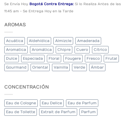
Se Envía Hoy
Bogotá Contra Entrega:
Si lo Realiza Antes
de las
11:45 am - Se Entrega Hoy en la Tarde
AROMAS
Acuática
Aldehídica
Almizcle
Amaderada
Aromatica
Aromática
Chipre
Cuero
Cítrico
Dulce
Especiada
Floral
Fougere
Fresco
Frutal
Gourmand
Oriental
Vainilla
Verde
Ámbar
CONCENTRACIÓN
Eau de Cologne
Eau Delice
Eau de Parfum
Eau de Toilette
Extrait de Parfum
Parfum