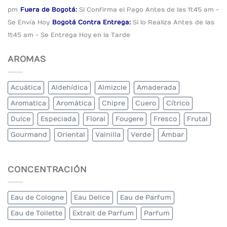
pm
Fuera de Bogotá:
Si Confirma el Pago
Antes de las 11:45 am -
Se Envía Hoy
Bogotá Contra Entrega:
Si lo Realiza Antes
de las
11:45 am - Se Entrega Hoy en la Tarde
AROMAS
Acuática
Aldehídica
Almizcle
Amaderada
Aromatica
Aromática
Chipre
Cuero
Cítrico
Dulce
Especiada
Floral
Fougere
Fresco
Frutal
Gourmand
Oriental
Vainilla
Verde
Ámbar
CONCENTRACIÓN
Eau de Cologne
Eau Delice
Eau de Parfum
Eau de Toilette
Extrait de Parfum
Parfum