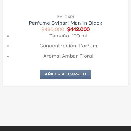
BVLGARI
Perfume Bvlgari Man In Black
Original
Current
$
490.000
$
442.000
price
price
Tamaño: 100 ml
was:
is:
$490.000.
$442.000.
Concentración: Parfum
Aroma: Ambar Floral
AÑADIR AL CARRITO