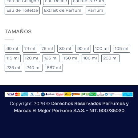
Eau de Cologne
Eau Delice
Eau de Parfum
Eau de Toilette
Extrait de Parfum
Parfum
TAMAÑOS
60 ml
74 ml
75 ml
80 ml
90 ml
100 ml
105 ml
115 ml
120 ml
125 ml
150 ml
180 ml
200 ml
236 ml
240 ml
887 ml
Copyright 2026 ©
Derechos Reservados Perfumes y
Marcas El Mejor Perfume S.A.S. - NIT: 900735030