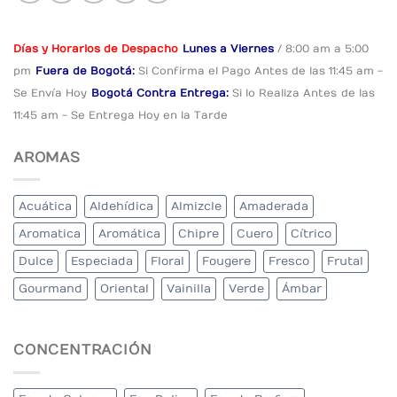
Días y Horarios de Despacho
Lunes a Viernes
/ 8:00 am a 5:00
pm
Fuera de Bogotá:
Si Confirma el Pago
Antes de las 11:45 am -
Se Envía Hoy
Bogotá Contra Entrega:
Si lo Realiza Antes
de las
11:45 am - Se Entrega Hoy en la Tarde
AROMAS
Acuática
Aldehídica
Almizcle
Amaderada
Aromatica
Aromática
Chipre
Cuero
Cítrico
Dulce
Especiada
Floral
Fougere
Fresco
Frutal
Gourmand
Oriental
Vainilla
Verde
Ámbar
CONCENTRACIÓN