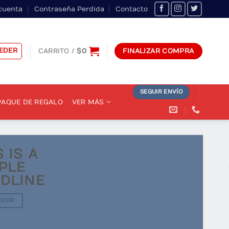
cuenta
Contraseña Perdida
Contacto
EDER
CARRITO /
$
0
FINALIZAR COMPRA
SEGUIR ENVÍO
AQUE DE REGALO
VER MÁS
S IS A
PLE
DLINE
 NOW