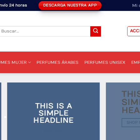
DESCARGA NUESTRA APP
nvío 24 horas
Mi 
Buscar
ACC
or:
UMES MUJER
PERFUMES ÁRABES
PERFUMES UNISEX
EMP
THI
SIM
THIS IS A
HEA
SIMPLE
HEADLINE
SHOP
SHOP NOW