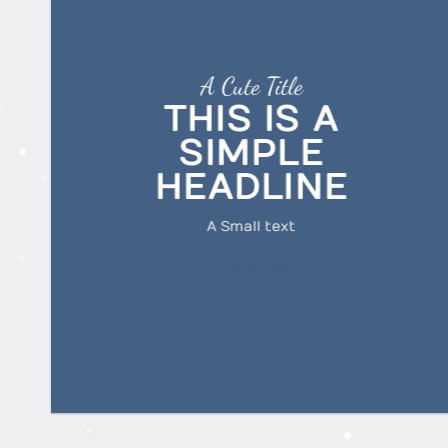
A Cute Title
THIS IS A
SIMPLE
HEADLINE
A Small text
CLICK ME!