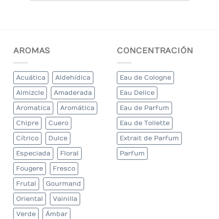
AROMAS
CONCENTRACIÓN
Acuática
Aldehídica
Eau de Cologne
Almizcle
Amaderada
Eau Delice
Aromatica
Aromática
Eau de Parfum
Chipre
Cuero
Eau de Toilette
Cítrico
Dulce
Extrait de Parfum
Especiada
Floral
Parfum
Fougere
Fresco
Frutal
Gourmand
Oriental
Vainilla
Verde
Ámbar