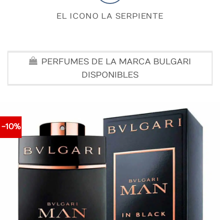
EL ICONO LA SERPIENTE
PERFUMES DE LA MARCA BULGARI
DISPONIBLES
-10%
Perfume Bvlgari Man In Black EDP
Original
Current
$
460.000
$
412.000
price
price
was:
is:
$460.000.
$412.000.